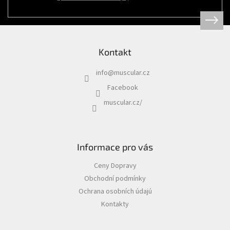
Psi
|
Obojky
|
Martingale
obojky
Kontakt
Chovatelské
potřeby
info
@
muscular.cz
|
Psi
Facebook
|
Hygiena
muscular.cz/
|
Sáčky
a
zásobníky
na
sáčky
Informace pro vás
Chovatelské
Ceny Dopravy
potřeby
|
Obchodní podmínky
Psi
|
Ochrana osobních údajú
Vodítka
|
Kontakty
Reflexní