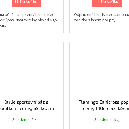
Do košíku
Do košíku
 na běhání se psem / hands-free
Odpružené hands-free samonav
erní pás. Nastavitelný obvod 63,5 -
vodítko s lanem pro psy.
 cm.
Karlie sportovní pás s
Flamingo Canicross pop
vodítkem, černý, 65-120cm
černý 140cm 53-123c
Skladem
(>5 ks)
Skladem
(4 ks)