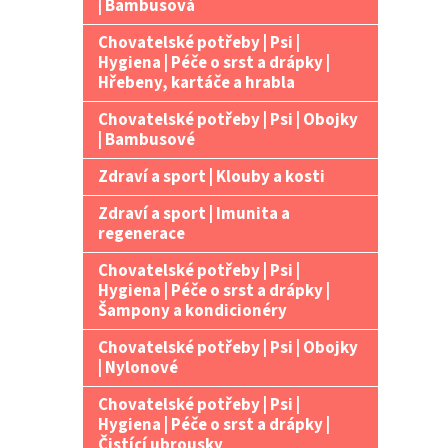
| Bambusová
Chovatelské potřeby | Psi |
Hygiena | Péče o srst a drápky |
Hřebeny, kartáče a hrabla
Chovatelské potřeby | Psi | Obojky
| Bambusové
Zdraví a sport | Klouby a kosti
Zdraví a sport | Imunita a
regenerace
Chovatelské potřeby | Psi |
Hygiena | Péče o srst a drápky |
Šampony a kondicionéry
Chovatelské potřeby | Psi | Obojky
| Nylonové
Chovatelské potřeby | Psi |
Hygiena | Péče o srst a drápky |
Čistící ubrousky