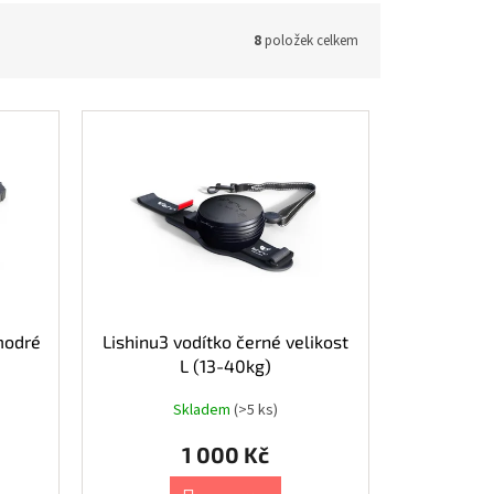
8
položek celkem
modré
Lishinu3 vodítko černé velikost
L (13-40kg)
Skladem
(>5 ks)
1 000 Kč