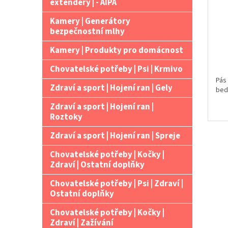
extendery | - AIPA
Kamery | Generátory
bezpečnostní mlhy
Kamery | Produkty pro domácnost
Chovatelské potřeby | Psi | Krmivo
Pás
Zdraví a sport | Hojení ran | Gely
bed
Zdraví a sport | Hojení ran |
Roztoky
Zdraví a sport | Hojení ran | Spreje
Chovatelské potřeby | Kočky |
Zdraví | Ostatní doplňky
Chovatelské potřeby | Psi | Zdraví |
Ostatní doplňky
Chovatelské potřeby | Kočky |
Zdraví | Zažívání