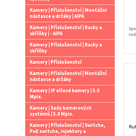
Kamery | Příslušenství | Montážní
nástavce a držáky | AIPA
Kamery | Příslušenství | Racky a
Spo
skříňky | - AIPA
vodí
Kamery | Příslušenství | Racky a
skříňky
Kamery | Příslušenství
Kamery | Příslušenství | Montážní
nástavce a držáky
Kamery | IP síťové kamery | 5.0
Mpix.
Kamery | Sady kamerových
systémů | 5.0 Mpix.
Kamery | Příslušenství | Switche,
Ru
PoE switche, injektory a