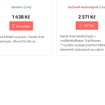
System
Skladem
(2 ks)
Dočasně nedostupné
(1 ks
1 438 Kč
2 571 Kč
DETAIL
Do košíku
hands-free bederní pás +
 na běhání se psem / hands-free
vodítkoRuffwear Trail Runner
erní pás. Obvod 51-89 cm.
™ systém zvyšuje komfort běh
kilometrů strávených na vašich
výletech. Sestává z...
O
v
l
á
d
a
c
í
p