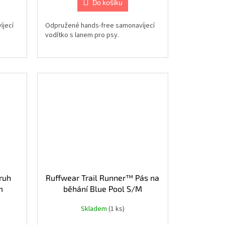
Do košíku
íjecí
Odpružené hands-free samonavíjecí
vodítko s lanem pro psy.
ruh
Ruffwear Trail Runner™ Pás na
m
běhání Blue Pool S/M
Skladem
(1 ks)