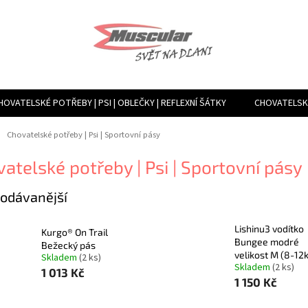
HOVATELSKÉ POTŘEBY | PSI | OBLEČKY | REFLEXNÍ ŠÁTKY
CHOVATELSKÉ
TVÁŘENÍ VLHKOSTI, VENTILACE, FILTRY | MLHOVAČE A ROSÍCÍ ZAŘÍZENÍ
ů
Chovatelské potřeby | Psi | Sportovní pásy
atelské potřeby | Psi | Sportovní pásy
odávanější
Lishinu3 vodítko
Kurgo® On Trail
Bungee modré
Bežecký pás
velikost M (8-12
Skladem
(2 ks)
Skladem
(2 ks)
1 013 Kč
1 150 Kč