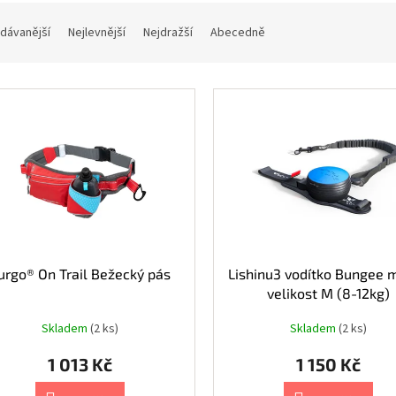
dávanější
Nejlevnější
Nejdražší
Abecedně
urgo® On Trail Bežecký pás
Lishinu3 vodítko Bungee 
velikost M (8-12kg)
Skladem
(2 ks)
Skladem
(2 ks)
1 013 Kč
1 150 Kč