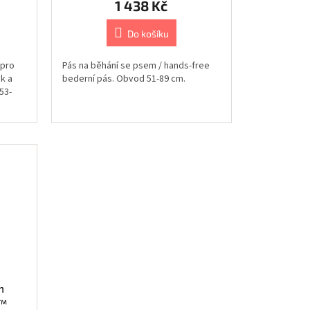
1 438 Kč
Do košíku
 pro
Pás na běhání se psem / hands-free
k a
bederní pás. Obvod 51-89 cm.
53-
m
r™