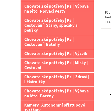
Chovatelské potřeby | Psi | Výbava
na léto | Plovací vesty
Pás
bed
Chovatelské potřeby | Psi |
114
Cestování | Stany, spacáky a
pelíšky
Chovatelské potřeby | Psi |
Cestování | Batohy
Chovatelské potřeby | Psi | Výcvik
Chovatelské potřeby | Psi | Misky |
Cestovní
Chovatelské potřeby | Psi | Zdraví |
Lékárničky
Chovatelské potřeby | Psi | Výbava
na léto | Bazény
Kamery | Autonomní přístupové
systémy