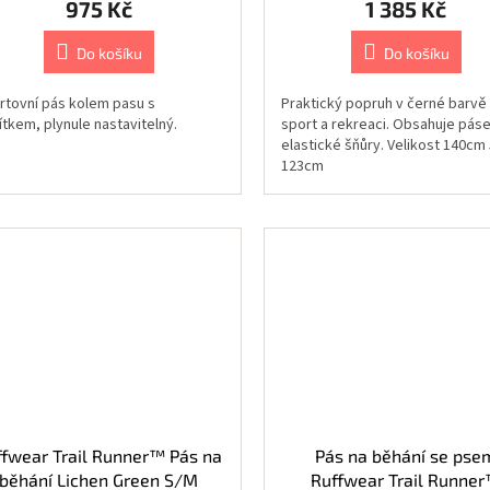
975 Kč
1 385 Kč
Do košíku
Do košíku
rtovní pás kolem pasu s
Praktický popruh v černé barvě
tkem, plynule nastavitelný.
sport a rekreaci. Obsahuje páse
elastické šňůry. Velikost 140cm 
123cm
ffwear Trail Runner™ Pás na
Pás na běhání se pse
běhání Lichen Green S/M
Ruffwear Trail Runne