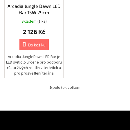
postroje
Arcadia Jungle Dawn LED
Bar 15W 29cm
Chovatelské
potřeby
Skladem
(1 ks)
|
Psi
|
2 126 Kč
Výbava
na
léto
Do košíku
|
Plovací
vesty
Arcadia JungleDawn LED Bar je
LED svítidlo určené pro podporu
Chovatelské
růstu živých rostlin v teráriích a
potřeby
pro prosvětlení terária
|
Psi
jasným,...
|
Cestování
5
položek celkem
O
|
Stany,
v
spacáky
l
a
á
pelíšky
d
Z
a
Chovatelské
á
potřeby
c
Odebírat newsletter
p
|
í
Psi