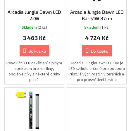
Chovatelské
ů
potřeby
o
|
d
Arcadia Jungle Dawn LED
Arcadia Jungle Dawn LED
Psi
|
u
22W
Bar 51W 87cm
Vodítka
k
|
Skladem
(2 ks)
Skladem
(1 ks)
Nastavitelná
t
3 463 Kč
4 724 Kč
ů
Chovatelské
potřeby
|
Do košíku
Do košíku
Psi
|
Vodítka
Revoluční LED osvětlení s plným
Arcadia JungleDawn LED Bar je
|
spektrem pro rostliny,
LED svítidlo určené pro podporu
Příslušenství
k
obojživelníky a některé druhy
růstu živých rostlin v teráriích a
vodítkům
plazů.
pro prosvětlení terária
|
jasným,...
Obaly
Chovatelské
potřeby
|
Psi
|
Vodítka
|
Samonavíjecí