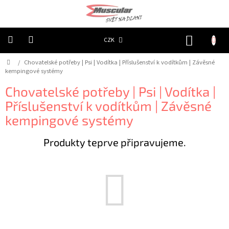
Přejít
na
obsah
NÁKUP
CZK
KOŠÍK
Domů
/
Chovatelské potřeby | Psi | Vodítka | Příslušenství k vodítkům | Závěsné
Chovatelské
potřeby
kempingové systémy
|
Psi
Chovatelské potřeby | Psi | Vodítka |
|
Obojky
Příslušenství k vodítkům | Závěsné
|
Reflexní
kempingové systémy
Chovatelské
Produkty teprve připravujeme.
potřeby
|
Psi
|
Oblečky
|
Reflexní
šátky
Chovatelské
potřeby
|