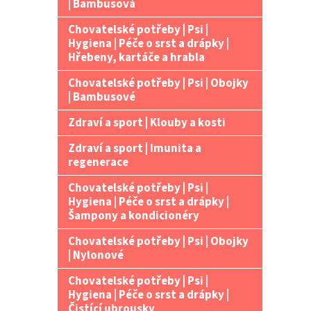
| Bambusová
Chovatelské potřeby | Psi |
Hygiena | Péče o srst a drápky |
Hřebeny, kartáče a hrabla
Chovatelské potřeby | Psi | Obojky
| Bambusové
Zdraví a sport | Klouby a kosti
Zdraví a sport | Imunita a
regenerace
Chovatelské potřeby | Psi |
Hygiena | Péče o srst a drápky |
Šampony a kondicionéry
Chovatelské potřeby | Psi | Obojky
| Nylonové
Chovatelské potřeby | Psi |
Hygiena | Péče o srst a drápky |
Čistící ubrousky