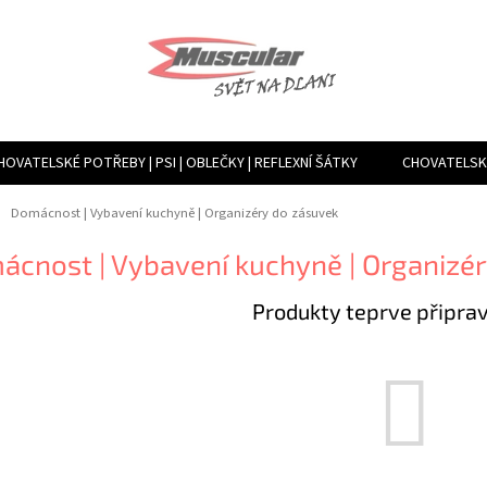
HOVATELSKÉ POTŘEBY | PSI | OBLEČKY | REFLEXNÍ ŠÁTKY
CHOVATELSKÉ
TVÁŘENÍ VLHKOSTI, VENTILACE, FILTRY | MLHOVAČE A ROSÍCÍ ZAŘÍZENÍ
ů
Domácnost | Vybavení kuchyně | Organizéry do zásuvek
cnost | Vybavení kuchyně | Organizé
Produkty teprve připra