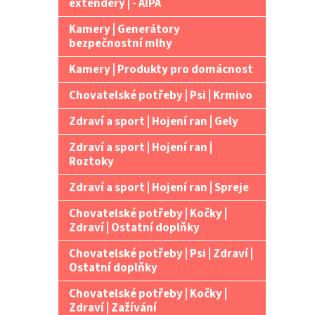
extendery | - AIPA
Kamery | Generátory
bezpečnostní mlhy
Kamery | Produkty pro domácnost
Chovatelské potřeby | Psi | Krmivo
Zdraví a sport | Hojení ran | Gely
Zdraví a sport | Hojení ran |
Roztoky
Zdraví a sport | Hojení ran | Spreje
Chovatelské potřeby | Kočky |
Zdraví | Ostatní doplňky
Chovatelské potřeby | Psi | Zdraví |
Ostatní doplňky
Chovatelské potřeby | Kočky |
Zdraví | Zažívání