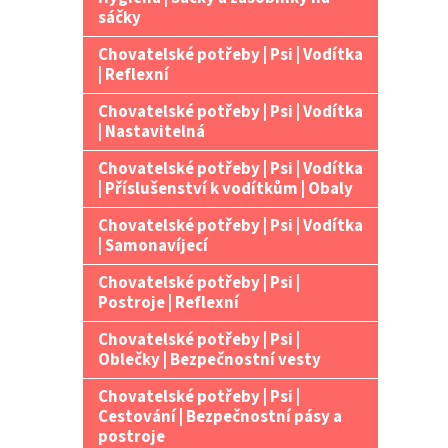
n
sáčky
e
Chovatelské potřeby | Psi | Vodítka
l
| Reflexní
Chovatelské potřeby | Psi | Vodítka
| Nastavitelná
Chovatelské potřeby | Psi | Vodítka
| Příslušenství k vodítkům | Obaly
Chovatelské potřeby | Psi | Vodítka
| Samonavíjecí
Chovatelské potřeby | Psi |
Postroje | Reflexní
Chovatelské potřeby | Psi |
Oblečky | Bezpečnostní vesty
Chovatelské potřeby | Psi |
Cestování | Bezpečnostní pásy a
postroje