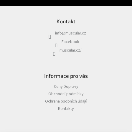
Chovatelské
potřeby
|
Psi
Kontakt
|
Postroje
|
info
@
muscular.cz
Reflexní
Facebook
Chovatelské
muscular.cz/
potřeby
|
Psi
|
Oblečky
|
Informace pro vás
Bezpečnostní
vesty
Ceny Dopravy
Chovatelské
Obchodní podmínky
potřeby
|
Ochrana osobních údajú
Psi
Kontakty
|
Cestování
|
Bezpečnostní
pásy
a