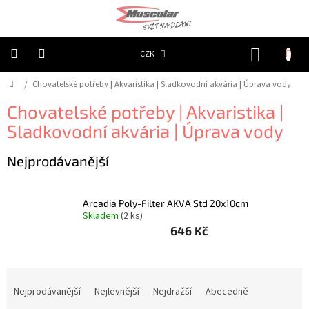
Přejít
na
obsah
NÁKUP
CZK
KOŠÍK
Domů
/
Chovatelské potřeby | Akvaristika | Sladkovodní akvária | Úprava vody
Chovatelské
potřeby
|
Chovatelské potřeby | Akvaristika |
Psi
|
Sladkovodní akvária | Úprava vody
Obojky
|
Reflexní
Nejprodávanější
Chovatelské
potřeby
|
Arcadia Poly-Filter AKVA Std 20x10cm
Psi
Skladem
(2 ks)
|
Oblečky
646 Kč
|
Reflexní
šátky
Ř
Chovatelské
a
Nejprodávanější
Nejlevnější
Nejdražší
Abecedně
potřeby
z
|