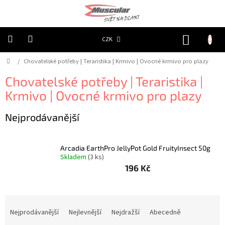
Přejít
na
obsah
NÁKUP
CZK
KOŠÍK
Domů
/
Chovatelské potřeby | Teraristika | Krmivo | Ovocné krmivo pro plazy
Chovatelské
potřeby
|
Chovatelské potřeby | Teraristika |
Psi
|
Krmivo | Ovocné krmivo pro plazy
Obojky
|
Reflexní
Nejprodávanější
Chovatelské
potřeby
|
Arcadia EarthPro JellyPot Gold FruityInsect 50g
Psi
Skladem
(3 ks)
|
Oblečky
196 Kč
|
Reflexní
šátky
Ř
Chovatelské
a
Nejprodávanější
Nejlevnější
Nejdražší
Abecedně
potřeby
z
|