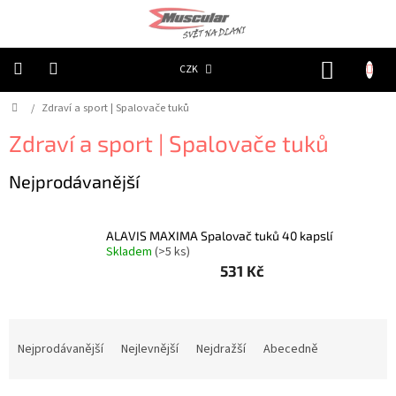
Přejít
na
obsah
NÁKUP
CZK
KOŠÍK
Domů
/
Zdraví a sport | Spalovače tuků
Chovatelské
potřeby
|
Zdraví a sport | Spalovače tuků
Psi
|
Obojky
Nejprodávanější
|
Reflexní
Chovatelské
ALAVIS MAXIMA Spalovač tuků 40 kapslí
potřeby
Skladem
(>5 ks)
|
Psi
531 Kč
|
Oblečky
|
Reflexní
Ř
šátky
a
Nejprodávanější
Nejlevnější
Nejdražší
Abecedně
z
Chovatelské
potřeby
e
|