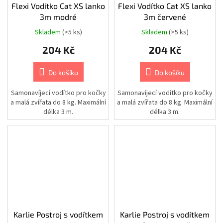
Flexi Vodítko Cat XS lanko
Flexi Vodítko Cat XS lanko
Chovatelské
3m modré
3m červené
potřeby
|
Skladem
(>5 ks)
Skladem
(>5 ks)
Psi
|
Postroje
204 Kč
204 Kč
|
Reflexní
Do košíku
Do košíku
Chovatelské
potřeby
Samonavíjecí vodítko pro kočky
Samonavíjecí vodítko pro kočky
|
Psi
a malá zvířata do 8 kg. Maximální
a malá zvířata do 8 kg. Maximální
|
délka 3 m.
délka 3 m.
Oblečky
|
Bezpečnostní
vesty
Chovatelské
potřeby
|
Psi
|
Cestování
|
Bezpečnostní
pásy
Karlie Postroj s vodítkem
Karlie Postroj s vodítkem
a