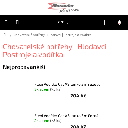
Přejít
na
obsah
NÁKUP
CZK
KOŠÍK
Domů
/
Chovatelské potřeby | Hlodavci | Postroje a vodítka
Chovatelské
potřeby
|
Chovatelské potřeby | Hlodavci |
Psi
|
Postroje a vodítka
Obojky
|
Reflexní
Nejprodávanější
Chovatelské
potřeby
|
Flexi Vodítko Cat XS lanko 3m růžové
Psi
Skladem
(>5 ks)
|
Oblečky
204 Kč
|
Reflexní
šátky
Flexi Vodítko Cat XS lanko 3m černé
Chovatelské
Skladem
(>5 ks)
potřeby
|
204 Kč