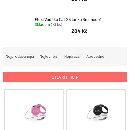
Psi
|
Obojky
|
Martingale
Flexi Vodítko Cat XS lanko 3m modré
obojky
Skladem
(>5 ks)
204 Kč
Chovatelské
potřeby
|
Psi
Ř
|
Hygiena
a
Nejprodávanější
Nejlevnější
Nejdražší
Abecedně
|
z
Sáčky
a
e
zásobníky
n
na
OTEVŘÍT FILTR
sáčky
í
p
V
Chovatelské
r
potřeby
ý
|
o
Psi
p
d
|
i
Vodítka
u
|
s
Reflexní
k
p
t
r