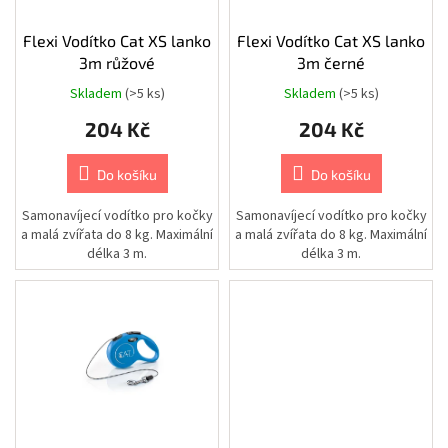
Chovatelské
ů
potřeby
o
|
d
Flexi Vodítko Cat XS lanko
Flexi Vodítko Cat XS lanko
Psi
|
u
3m růžové
3m černé
Vodítka
k
|
Skladem
(>5 ks)
Skladem
(>5 ks)
Nastavitelná
t
204 Kč
204 Kč
ů
Chovatelské
potřeby
|
Do košíku
Do košíku
Psi
|
Vodítka
Samonavíjecí vodítko pro kočky
Samonavíjecí vodítko pro kočky
|
a malá zvířata do 8 kg. Maximální
a malá zvířata do 8 kg. Maximální
Příslušenství
k
délka 3 m.
délka 3 m.
vodítkům
|
Obaly
Chovatelské
potřeby
|
Psi
|
Vodítka
|
Samonavíjecí