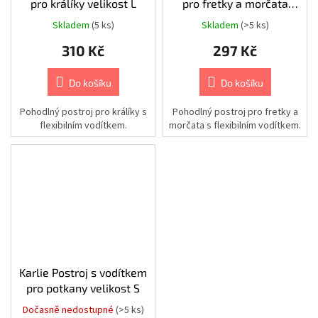
pro králíky velikost L
pro fretky a morčata
postroje
velikost M
Skladem
(5 ks)
Skladem
(>5 ks)
Chovatelské
potřeby
310 Kč
297 Kč
|
Psi
|
Výbava
Do košíku
Do košíku
na
léto
Pohodlný postroj pro králíky s
Pohodlný postroj pro fretky a
|
Plovací
flexibilním vodítkem.
morčata s flexibilním vodítkem.
vesty
Chovatelské
potřeby
|
Psi
|
Cestování
|
Stany,
spacáky
a
pelíšky
Karlie Postroj s vodítkem
pro potkany velikost S
Chovatelské
potřeby
|
Dočasně nedostupné
(>5 ks)
Psi