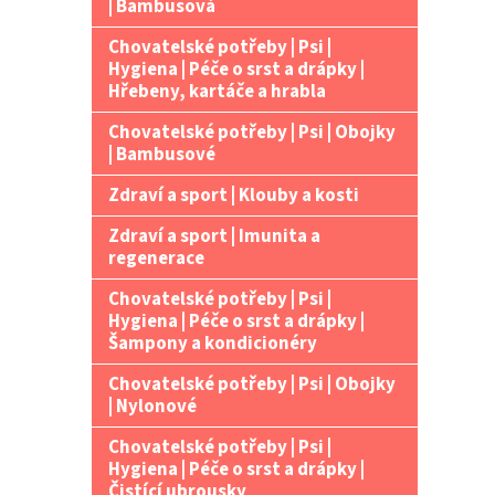
| Bambusová
Chovatelské potřeby | Psi |
Hygiena | Péče o srst a drápky |
Hřebeny, kartáče a hrabla
Chovatelské potřeby | Psi | Obojky
| Bambusové
Zdraví a sport | Klouby a kosti
Zdraví a sport | Imunita a
regenerace
Chovatelské potřeby | Psi |
Hygiena | Péče o srst a drápky |
Šampony a kondicionéry
Chovatelské potřeby | Psi | Obojky
| Nylonové
Chovatelské potřeby | Psi |
Hygiena | Péče o srst a drápky |
Čistící ubrousky