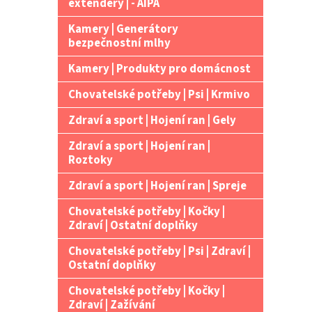
extendery | - AIPA
Kamery | Generátory
bezpečnostní mlhy
Kamery | Produkty pro domácnost
Chovatelské potřeby | Psi | Krmivo
Zdraví a sport | Hojení ran | Gely
Zdraví a sport | Hojení ran |
Roztoky
Zdraví a sport | Hojení ran | Spreje
Chovatelské potřeby | Kočky |
Zdraví | Ostatní doplňky
Chovatelské potřeby | Psi | Zdraví |
Ostatní doplňky
Chovatelské potřeby | Kočky |
Zdraví | Zažívání