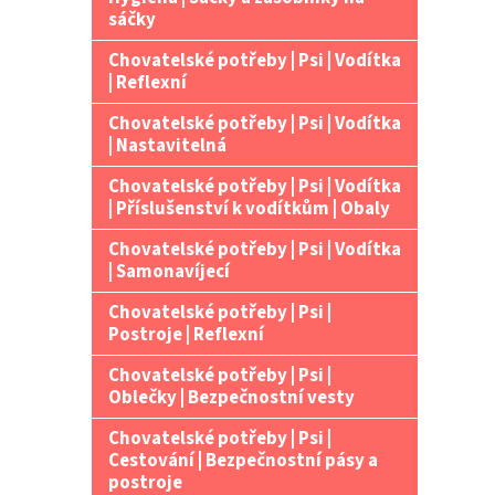
n
sáčky
e
Chovatelské potřeby | Psi | Vodítka
l
| Reflexní
Chovatelské potřeby | Psi | Vodítka
| Nastavitelná
Chovatelské potřeby | Psi | Vodítka
| Příslušenství k vodítkům | Obaly
Chovatelské potřeby | Psi | Vodítka
| Samonavíjecí
Chovatelské potřeby | Psi |
Postroje | Reflexní
Chovatelské potřeby | Psi |
Oblečky | Bezpečnostní vesty
Chovatelské potřeby | Psi |
Cestování | Bezpečnostní pásy a
postroje