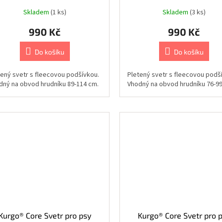
Skladem
(1 ks)
Skladem
(3 ks)
990 Kč
990 Kč
Do košíku
Do košíku
tený svetr s fleecovou podšívkou.
Pletený svetr s fleecovou podš
dný na obvod hrudníku 89-114 cm.
Vhodný na obvod hrudníku 76-99
Kurgo® Core Svetr pro psy
Kurgo® Core Svetr pro 