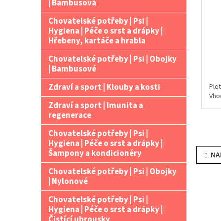
| Bambusová
Chovatelské potřeby | Psi |
Hygiena | Péče o srst a drápky |
Hřebeny, kartáče a hrabla
Chovatelské potřeby | Psi | Obojky
| Bambusové
Zdraví a sport | Klouby a kosti
Ple
Vho
Zdraví a sport | Imunita a
regenerace
Chovatelské potřeby | Psi |
Hygiena | Péče o srst a drápky |
Šampony a kondicionéry
NA
Chovatelské potřeby | Psi | Obojky
| Nylonové
Chovatelské potřeby | Psi |
Hygiena | Péče o srst a drápky |
Čistící ubrousky