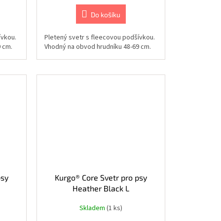
Do košíku
ívkou.
Pletený svetr s fleecovou podšívkou.
 cm.
Vhodný na obvod hrudníku 48-69 cm.
psy
Kurgo® Core Svetr pro psy
Heather Black L
Skladem
(1 ks)