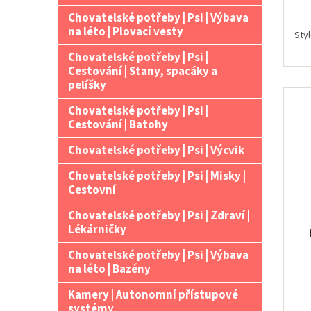
Chovatelské potřeby | Psi | Výbava
na léto | Plovací vesty
Sty
Chovatelské potřeby | Psi |
Cestování | Stany, spacáky a
pelíšky
Chovatelské potřeby | Psi |
Cestování | Batohy
Chovatelské potřeby | Psi | Výcvik
Chovatelské potřeby | Psi | Misky |
Cestovní
Chovatelské potřeby | Psi | Zdraví |
Lékárničky
Chovatelské potřeby | Psi | Výbava
na léto | Bazény
Kamery | Autonomní přístupové
systémy