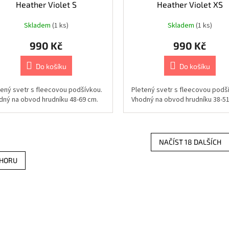
Heather Violet S
Heather Violet XS
Skladem
(1 ks)
Skladem
(1 ks)
990 Kč
990 Kč
Do košíku
Do košíku
tený svetr s fleecovou podšívkou.
Pletený svetr s fleecovou podš
dný na obvod hrudníku 48-69 cm.
Vhodný na obvod hrudníku 38-51
NAČÍST 18 DALŠÍCH
O
HORU
v
l
á
d
a
c
í