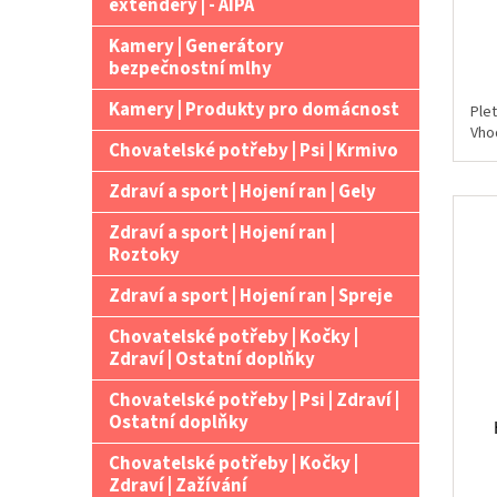
extendery | - AIPA
Kamery | Generátory
bezpečnostní mlhy
Kamery | Produkty pro domácnost
Ple
Vho
Chovatelské potřeby | Psi | Krmivo
Zdraví a sport | Hojení ran | Gely
Zdraví a sport | Hojení ran |
Roztoky
Zdraví a sport | Hojení ran | Spreje
Chovatelské potřeby | Kočky |
Zdraví | Ostatní doplňky
Chovatelské potřeby | Psi | Zdraví |
Ostatní doplňky
Chovatelské potřeby | Kočky |
Zdraví | Zažívání