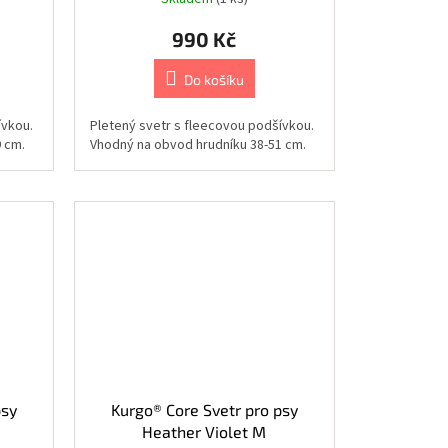
990 Kč
Do košíku
ívkou.
Pletený svetr s fleecovou podšívkou.
 cm.
Vhodný na obvod hrudníku 38-51 cm.
psy
Kurgo® Core Svetr pro psy
Heather Violet M