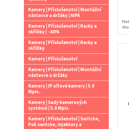
Kamery | Příslušenství | Montážní
nástavce a držáky | AIPA
Ple
Kamery | Příslušenství | Racky a
Vho
skříňky | - AIPA
Kamery | Příslušenství | Racky a
skříňky
Kamery | Příslušenství
Kamery | Příslušenství | Montážní
nástavce a držáky
Kamery | IP síťové kamery | 5.0
Mpix.
Kamery | Sady kamerových
systémů | 5.0 Mpix.
Kamery | Příslušenství | Switche,
PoE switche, injektory a