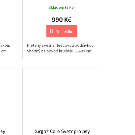
Skladem
(2 ks)
990 Kč
Do košíku
ívkou.
Pletený svetr s fleecovou podšívkou.
 cm.
Vhodný na obvod hrudníku 66-89 cm.
psy
Kurgo® Core Svetr pro psy