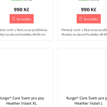
990 Kč
990 Kč
Do košíku
Do košíku
tený svetr s fleecovou podšívkou.
Pletený svetr s fleecovou podš
dný na obvod hrudníku 66-89 cm.
Vhodný na obvod hrudníku 48-69
Kurgo® Core Svetr pro psy
Kurgo® Core Svetr pro 
Heather Violet XL
Heather Violet L