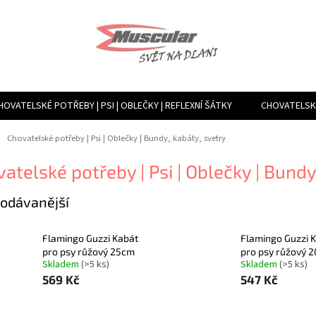
HOVATELSKÉ POTŘEBY | PSI | OBLEČKY | REFLEXNÍ ŠÁTKY
CHOVATELSKÉ
TVÁŘENÍ VLHKOSTI, VENTILACE, FILTRY | MLHOVAČE A ROSÍCÍ ZAŘÍZENÍ
ů
Chovatelské potřeby | Psi | Oblečky | Bundy, kabáty, svetry
atelské potřeby | Psi | Oblečky | Bundy
odávanější
Flamingo Guzzi Kabát
Flamingo Guzzi 
pro psy růžový 25cm
pro psy růžový 
Skladem
(>5 ks)
Skladem
(>5 ks)
569 Kč
547 Kč