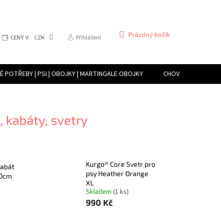
NÁKUPNÍ
Prázdný košík
CENY V:
CZK
Přihlášení
KOŠÍK
 POTŘEBY | PSI | OBOJKY | MARTINGALE OBOJKY
CHOVATELSKÉ POTŘE
CHOVATELSKÉ POTŘEBY | TERARISTIKA | PŘÍSTROJE PRO VYTVÁŘENÍ VLHK
, kabáty, svetry
Kurgo® Core Svetr pro
Kabát
psy Heather Orange
20cm
XL
Skladem
(1 ks)
990 Kč