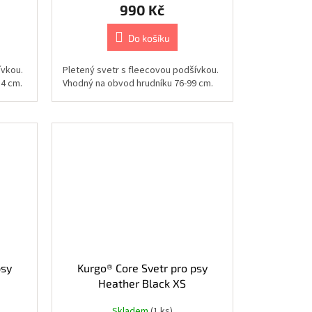
990 Kč
Do košíku
ívkou.
Pletený svetr s fleecovou podšívkou.
14 cm.
Vhodný na obvod hrudníku 76-99 cm.
psy
Kurgo® Core Svetr pro psy
Heather Black XS
Skladem
(1 ks)