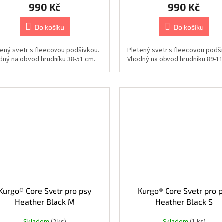
990 Kč
990 Kč
Do košíku
Do košíku
tený svetr s fleecovou podšívkou.
Pletený svetr s fleecovou podš
dný na obvod hrudníku 38-51 cm.
Vhodný na obvod hrudníku 89-1
Kurgo® Core Svetr pro psy
Kurgo® Core Svetr pro 
Heather Black M
Heather Black S
Skladem
(2 ks)
Skladem
(1 ks)