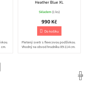
Heather Blue XL
Skladem
(1 ks)
990 Kč
Do košíku
ívkou.
Pletený svetr s fleecovou podšívkou.
 cm.
Vhodný na obvod hrudníku 89-114 cm.
S
1
3
t
r
á
n
k
o
v
á