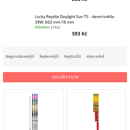
Psi
|
Obojky
|
Lucky Reptile Daylight Sun T5 - denní světlo
Martingale
39W, 863 mm/16 mm
obojky
Skladem
(3 ks)
593 Kč
Chovatelské
potřeby
|
Psi
Ř
|
Hygiena
a
Nejprodávanější
Nejlevnější
Nejdražší
Abecedně
|
z
Sáčky
a
e
zásobníky
n
na
OTEVŘÍT FILTR
sáčky
í
p
V
Chovatelské
r
potřeby
ý
|
o
Psi
p
d
|
i
Vodítka
u
|
s
Reflexní
k
p
t
r