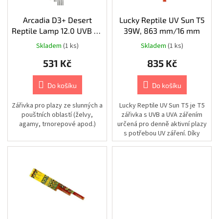
Chovatelské
ů
potřeby
o
|
d
Arcadia D3+ Desert
Lucky Reptile UV Sun T5
Psi
|
u
Reptile Lamp 12.0 UVB T8
39W, 863 mm/16 mm
Vodítka
k
15W 45cm/26mm
|
Skladem
(1 ks)
Skladem
(1 ks)
Nastavitelná
t
531 Kč
835 Kč
ů
Chovatelské
potřeby
|
Do košíku
Do košíku
Psi
|
Vodítka
Zářivka pro plazy ze slunných a
Lucky Reptile UV Sun T5 je T5
|
pouštních oblastí (želvy,
zářivka s UVB a UVA zářením
Příslušenství
k
agamy, trnorepové apod.)
určená pro denně aktivní plazy
vodítkům
s potřebou UV záření. Díky
|
vyváženému spektru...
Obaly
Chovatelské
potřeby
|
Psi
|
Vodítka
|
Samonavíjecí