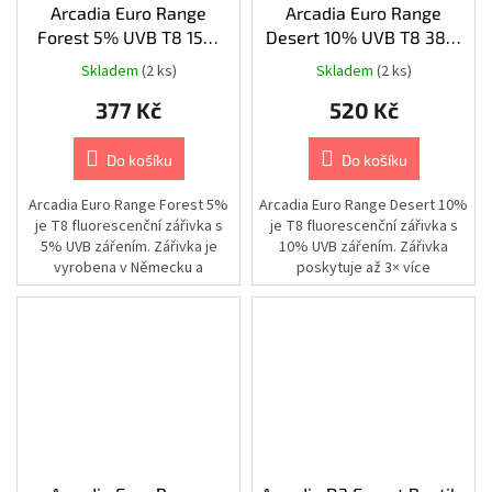
Arcadia Euro Range
Arcadia Euro Range
|
Cestování
Forest 5% UVB T8 15W
Desert 10% UVB T8 38W
|
45cm/26mm
105cm/26mm
Batohy
Skladem
(2 ks)
Skladem
(2 ks)
Chovatelské
377 Kč
520 Kč
potřeby
|
Psi
Do košíku
Do košíku
|
Výcvik
Arcadia Euro Range Forest 5%
Arcadia Euro Range Desert 10%
je T8 fluorescenční zářivka s
je T8 fluorescenční zářivka s
Chovatelské
potřeby
5% UVB zářením. Zářivka je
10% UVB zářením. Zářivka
|
vyrobena v Německu a
poskytuje až 3× více
Psi
|
poskytuje až 3× více
využitelného UVB záření než
Misky
využitelného...
většina...
|
Cestovní
Chovatelské
potřeby
|
Psi
|
Zdraví
|
Lékárničky