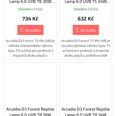
Lamp 6.0 UVB T8 30W
Lamp 6.0 UVB T5 24W
a
držáky
90cm/26mm
55cm/16mm
Skladem
(>5 ks)
Skladem
(>5 ks)
Kamery
734 Kč
632 Kč
|
IP
síťové
Do košíku
Do košíku
kamery
|
5.0
Arcadia D3 Forest T8 6% UVB je
Arcadia D3 Forest T5 6% UVB je
Mpix.
zářivka standardního výkonu
vysokovýkonná zářivka typu T5
typu T8 určená pro pralesní a
určená pro pralesní a tropické
Kamery
|
tropické druhy plazů s
druhy plazů s potřebou UVB
Sady
potřebou UVB záření, jako jsou...
záření, jako jsou...
kamerových
systémů
|
5.0
Mpix.
Kamery
|
Příslušenství
|
Switche,
PoE
Arcadia D3 Forest Reptile
Arcadia D3 Forest Reptile
switche,
injektory
Lamp 6.0 UVB T8 18W
Lamp 6.0 UVB T8 14W