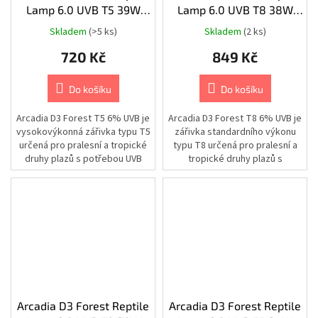
Lamp 6.0 UVB T5 39W
Lamp 6.0 UVB T8 38W
Kamery
|
85cm/16mm
105cm/26mm
Příslušenství
Skladem
(>5 ks)
Skladem
(2 ks)
|
Racky
720 Kč
849 Kč
a
skříňky
|
-
Do košíku
Do košíku
AIPA
Arcadia D3 Forest T5 6% UVB je
Arcadia D3 Forest T8 6% UVB je
Kamery
vysokovýkonná zářivka typu T5
zářivka standardního výkonu
|
určená pro pralesní a tropické
typu T8 určená pro pralesní a
Příslušenství
|
druhy plazů s potřebou UVB
tropické druhy plazů s
Racky
záření, jako jsou...
potřebou UVB záření, jako jsou...
a
skříňky
Kamery
|
Příslušenství
Kamery
|
Příslušenství
|
Montážní
Arcadia D3 Forest Reptile
Arcadia D3 Forest Reptile
nástavce