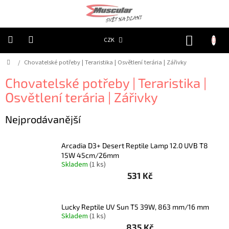
Přejít
na
obsah
NÁKUP
CZK
KOŠÍK
Domů
/
Chovatelské potřeby | Teraristika | Osvětlení terária | Zářivky
Chovatelské
potřeby
|
Chovatelské potřeby | Teraristika |
Psi
|
Osvětlení terária | Zářivky
Obojky
|
Reflexní
Nejprodávanější
Chovatelské
potřeby
Arcadia D3+ Desert Reptile Lamp 12.0 UVB T8
|
Psi
15W 45cm/26mm
|
Skladem
(1 ks)
Oblečky
531 Kč
|
Reflexní
šátky
Lucky Reptile UV Sun T5 39W, 863 mm/16 mm
Chovatelské
Skladem
(1 ks)
potřeby
|
835 Kč