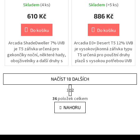
54W 115cm/16mm
Hojení
Skladem
(4 ks)
Skladem
(>5 ks)
ran
|
610 Kč
886 Kč
Gely
Zdraví
Do košíku
Do košíku
a
sport
|
Arcadia ShadeDweller 7% UVB
Arcadia D3+ Desert T5 12% UVB
Hojení
je T5 zářivka určená pro
je vysokovýkonná zářivka typu
ran
|
gekončíky noční, některé hady,
T5 určená pro pouštní druhy
Roztoky
obojživelníky a další druhy s
plazů s vysokou potřebou UVB
nižší potřebou UVB. Lze ji...
záření, jako jsou agamy...
Zdraví
a
NAČÍST 18 DALŠÍCH
sport
|
S
Hojení
1
2
t
ran
O
|
r
36
položek celkem
v
Spreje
á
l
NAHORU
n
á
k
Chovatelské
potřeby
d
o
|
v
a
Kočky
á
c
|
n
Zdraví
í
Z