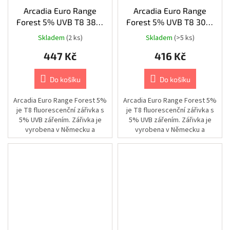
postroje
Arcadia Euro Range
Arcadia Euro Range
Forest 5% UVB T8 38W
Forest 5% UVB T8 30W
Chovatelské
potřeby
105cm/26mm
90cm/26mm
Skladem
(2 ks)
Skladem
(>5 ks)
|
Psi
|
447 Kč
416 Kč
Výbava
na
léto
Do košíku
Do košíku
|
Plovací
vesty
Arcadia Euro Range Forest 5%
Arcadia Euro Range Forest 5%
je T8 fluorescenční zářivka s
je T8 fluorescenční zářivka s
Chovatelské
5% UVB zářením. Zářivka je
5% UVB zářením. Zářivka je
potřeby
vyrobena v Německu a
vyrobena v Německu a
|
Psi
poskytuje až 3× více
poskytuje až 3× více
|
využitelného...
využitelného...
Cestování
|
Stany,
spacáky
a
pelíšky
Chovatelské
potřeby
|
Psi