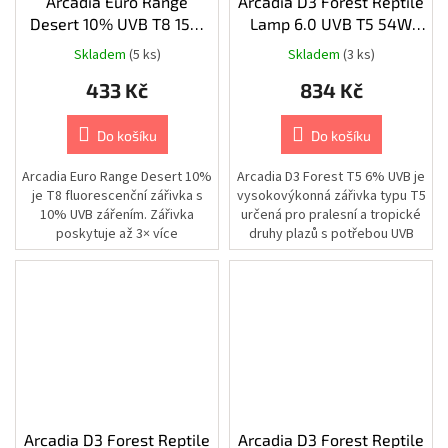
Arcadia Euro Range
Arcadia D3 Forest Reptile
Desert 10% UVB T8 15W
Lamp 6.0 UVB T5 54W
Chovatelské
45cm/26mm
115cm/16mm
potřeby
Skladem
(5 ks)
Skladem
(3 ks)
|
Psi
433 Kč
834 Kč
|
Výbava
na
léto
Do košíku
Do košíku
|
Bazény
Arcadia Euro Range Desert 10%
Arcadia D3 Forest T5 6% UVB je
je T8 fluorescenční zářivka s
vysokovýkonná zářivka typu T5
Kamery
|
10% UVB zářením. Zářivka
určená pro pralesní a tropické
Autonomní
poskytuje až 3× více
druhy plazů s potřebou UVB
přístupové
využitelného UVB záření než
záření, jako jsou...
systémy
většina...
Kamery
|
Příslušenství
|
Montážní
nástavce
a
držáky
|
AIPA
Arcadia D3 Forest Reptile
Arcadia D3 Forest Reptile