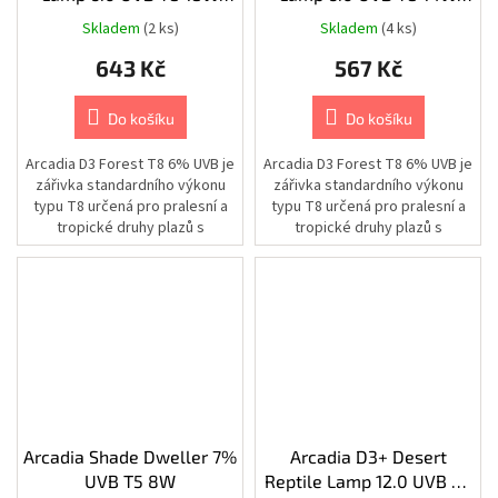
a
extendery
60cm/26mm
36cm/26mm
Skladem
(2 ks)
Skladem
(4 ks)
|
-
AIPA
643 Kč
567 Kč
Kamery
Do košíku
Do košíku
|
Generátory
bezpečnostní
Arcadia D3 Forest T8 6% UVB je
Arcadia D3 Forest T8 6% UVB je
mlhy
zářivka standardního výkonu
zářivka standardního výkonu
typu T8 určená pro pralesní a
typu T8 určená pro pralesní a
Kamery
tropické druhy plazů s
tropické druhy plazů s
|
Produkty
potřebou UVB záření, jako jsou...
potřebou UVB záření, jako jsou...
pro
domácnost
Chovatelské
potřeby
|
Psi
|
Krmivo
Zdraví
Arcadia Shade Dweller 7%
Arcadia D3+ Desert
a
sport
UVB T5 8W
Reptile Lamp 12.0 UVB T5
|