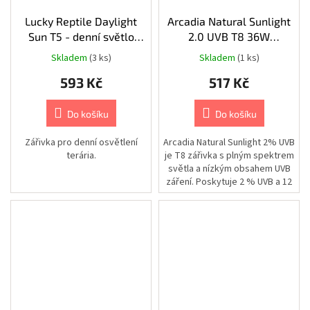
Chovatelské
Lucky Reptile Daylight
Arcadia Natural Sunlight
potřeby
|
Sun T5 - denní světlo
2.0 UVB T8 36W
Psi
39W, 863 mm/16 mm
120cm/26mm
|
Skladem
(3 ks)
Skladem
(1 ks)
Postroje
|
593 Kč
517 Kč
Reflexní
Chovatelské
Do košíku
Do košíku
potřeby
|
Psi
Zářivka pro denní osvětlení
Arcadia Natural Sunlight 2% UVB
|
terária.
je T8 zářivka s plným spektrem
Oblečky
světla a nízkým obsahem UVB
|
Bezpečnostní
záření. Poskytuje 2 % UVB a 12
vesty
% UVA záření s...
Chovatelské
potřeby
|
Psi
|
Cestování
|
Bezpečnostní
pásy
a