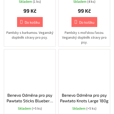
Skladem
(1 ks)
Skladem
(4 ks)
Kamery
|
99 Kč
99 Kč
Příslušenství
|
Racky
a
Do košíku
Do košíku
skříňky
|
-
Pamlsky s kurkumou. Veganský
Pamlsky s mořskou řasou.
AIPA
doplněk stravy pro psy.
Veganský doplněk stravy pro
psy.
Kamery
|
Příslušenství
|
Racky
a
skříňky
Kamery
|
Příslušenství
Kamery
Benevo Odměna pro psy
Benevo Odměna pro psy
|
Pawtato Sticks Blueberry
Pawtato Knots Large 180g
Příslušenství
|
120g
Skladem
(>5 ks)
Skladem
(>5 ks)
Montážní
nástavce