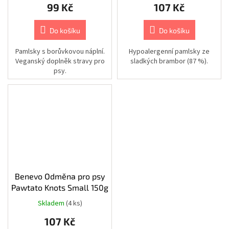
a
99 Kč
107 Kč
držáky
Do košíku
Do košíku
Kamery
|
IP
Pamlsky s borůvkovou náplní.
Hypoalergenní pamlsky ze
síťové
kamery
Veganský doplněk stravy pro
sladkých brambor (87 %).
|
psy.
5.0
Mpix.
Kamery
|
Sady
kamerových
systémů
|
5.0
Mpix.
Kamery
Benevo Odměna pro psy
|
Příslušenství
Pawtato Knots Small 150g
|
Switche,
Skladem
(4 ks)
PoE
switche,
107 Kč
injektory