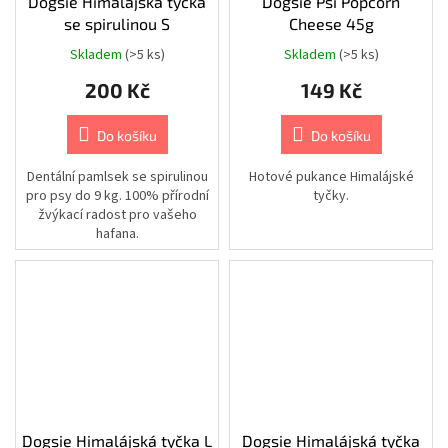
Dogsie Himalájská tyčka
Dogsie Psí Popcorn
postroje
se spirulinou S
Cheese 45g
Chovatelské
Skladem
(>5 ks)
Skladem
(>5 ks)
potřeby
|
200 Kč
149 Kč
Psi
|
Výbava
na
Do košíku
Do košíku
léto
|
Plovací
Dentální pamlsek se spirulinou
Hotové pukance Himalájské
vesty
pro psy do 9 kg. 100% přírodní
tyčky.
žvýkací radost pro vašeho
Chovatelské
hafana.
potřeby
|
Psi
|
Cestování
|
Stany,
spacáky
a
pelíšky
Chovatelské
potřeby
|
Dogsie Himalájská tyčka L
Dogsie Himalájská tyčka
Psi