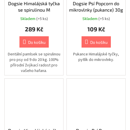
Dogsie Himalájská tyčka
Dogsie Psí Popcorn do
Chovatelské
se spirulinou M
mikrovlnky (pukance) 30g
potřeby
|
Skladem
(>5 ks)
Skladem
(>5 ks)
Psi
|
Postroje
289 Kč
109 Kč
|
Reflexní
Do košíku
Do košíku
Chovatelské
potřeby
Dentální pamlsek se spirulinou
Pukance Himalájské tyčky,
|
Psi
pro psy od 9 do 20 kg. 100%
pytlík do mikrovlnky.
|
přírodní žvýkací radost pro
Oblečky
vašeho hafana.
|
Bezpečnostní
vesty
Chovatelské
potřeby
|
Psi
|
Cestování
|
Bezpečnostní
pásy
a