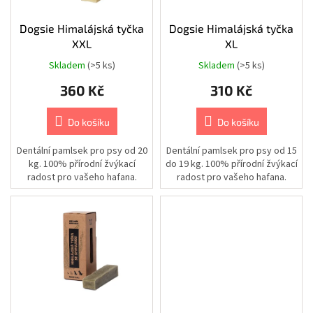
Chovatelské
ů
potřeby
o
|
d
Dogsie Himalájská tyčka
Dogsie Himalájská tyčka
Psi
|
u
XXL
XL
Vodítka
k
|
Skladem
(>5 ks)
Skladem
(>5 ks)
Nastavitelná
t
360 Kč
310 Kč
ů
Chovatelské
potřeby
|
Do košíku
Do košíku
Psi
|
Vodítka
Dentální pamlsek pro psy od 20
Dentální pamlsek pro psy od 15
|
kg. 100% přírodní žvýkací
do 19 kg. 100% přírodní žvýkací
Příslušenství
k
radost pro vašeho hafana.
radost pro vašeho hafana.
vodítkům
|
Obaly
Chovatelské
potřeby
|
Psi
|
Vodítka
|
Samonavíjecí