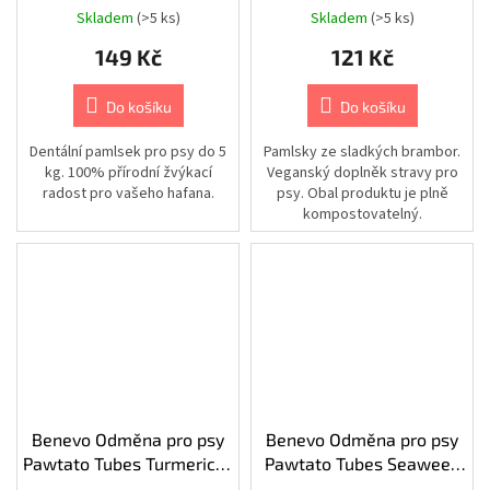
Small 140g
Skladem
(>5 ks)
Skladem
(>5 ks)
Chovatelské
potřeby
149 Kč
121 Kč
|
Psi
|
Do košíku
Do košíku
Výbava
na
léto
Dentální pamlsek pro psy do 5
Pamlsky ze sladkých brambor.
|
kg. 100% přírodní žvýkací
Veganský doplněk stravy pro
Bazény
radost pro vašeho hafana.
psy. Obal produktu je plně
kompostovatelný.
Kamery
|
Autonomní
přístupové
systémy
Kamery
|
Příslušenství
|
Montážní
nástavce
a
držáky
Benevo Odměna pro psy
Benevo Odměna pro psy
|
AIPA
Pawtato Tubes Turmeric &
Pawtato Tubes Seaweed
Chicory Root 90g
90g