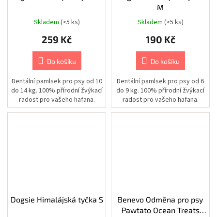
|
M
Cestování
|
Skladem
(>5 ks)
Skladem
(>5 ks)
Batohy
259 Kč
190 Kč
Chovatelské
potřeby
|
Do košíku
Do košíku
Psi
|
Výcvik
Dentální pamlsek pro psy od 10
Dentální pamlsek pro psy od 6
do 14 kg. 100% přírodní žvýkací
do 9 kg. 100% přírodní žvýkací
radost pro vašeho hafana.
radost pro vašeho hafana.
Chovatelské
potřeby
|
Psi
|
Misky
|
Cestovní
Chovatelské
potřeby
|
Psi
|
Dogsie Himalájská tyčka S
Benevo Odměna pro psy
Zdraví
|
Pawtato Ocean Treats
Lékárničky