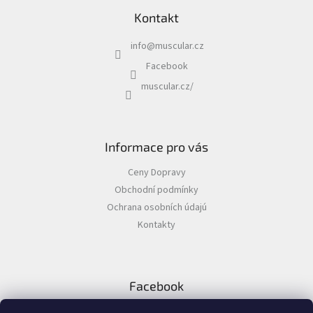
i
Hojení
s
ran
Kontakt
|
u
Gely
info
@
muscular.cz
Zdraví
Facebook
a
sport
muscular.cz/
|
Hojení
ran
|
Roztoky
Informace pro vás
Zdraví
a
Ceny Dopravy
sport
|
Obchodní podmínky
Hojení
Ochrana osobních údajú
ran
|
Kontakty
Spreje
Chovatelské
potřeby
|
Facebook
Kočky
|
Zdraví