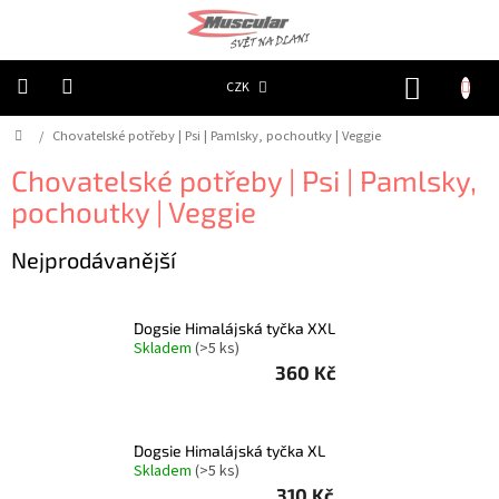
Přejít
na
obsah
NÁKUP
CZK
KOŠÍK
Domů
/
Chovatelské potřeby | Psi | Pamlsky, pochoutky | Veggie
Chovatelské
potřeby
|
Chovatelské potřeby | Psi | Pamlsky,
Psi
|
pochoutky | Veggie
Obojky
|
Reflexní
Nejprodávanější
Chovatelské
potřeby
|
Dogsie Himalájská tyčka XXL
Psi
Skladem
(>5 ks)
|
Oblečky
360 Kč
|
Reflexní
šátky
Dogsie Himalájská tyčka XL
Chovatelské
Skladem
(>5 ks)
potřeby
|
310 Kč