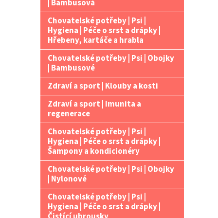
| Bambusová
Chovatelské potřeby | Psi |
Hygiena | Péče o srst a drápky |
Hřebeny, kartáče a hrabla
Chovatelské potřeby | Psi | Obojky
| Bambusové
Zdraví a sport | Klouby a kosti
Zdraví a sport | Imunita a
regenerace
Chovatelské potřeby | Psi |
Hygiena | Péče o srst a drápky |
Šampony a kondicionéry
Chovatelské potřeby | Psi | Obojky
| Nylonové
Chovatelské potřeby | Psi |
Hygiena | Péče o srst a drápky |
Čistící ubrousky