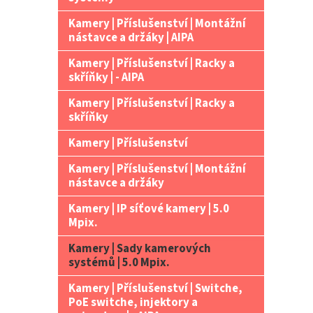
Kamery | Příslušenství | Montážní
nástavce a držáky | AIPA
Kamery | Příslušenství | Racky a
skříňky | - AIPA
Kamery | Příslušenství | Racky a
skříňky
Kamery | Příslušenství
Kamery | Příslušenství | Montážní
nástavce a držáky
Kamery | IP síťové kamery | 5.0
Mpix.
Kamery | Sady kamerových
systémů | 5.0 Mpix.
Kamery | Příslušenství | Switche,
PoE switche, injektory a