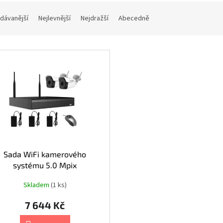
dávanější
Nejlevnější
Nejdražší
Abecedně
Sada WiFi kamerového
systému 5.0 Mpix
Skladem
(1 ks)
7 644 Kč