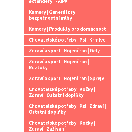
extendery | - AIPA
Kamery | Generátory
bezpečnostní mlhy
Kamery | Produkty pro domácnost
Chovatelské potřeby | Psi | Krmivo
Zdraví a sport | Hojení ran | Gely
Zdraví a sport | Hojení ran |
Roztoky
Zdraví a sport | Hojení ran | Spreje
Chovatelské potřeby | Kočky |
Zdraví | Ostatní doplňky
Chovatelské potřeby | Psi | Zdraví |
Ostatní doplňky
Chovatelské potřeby | Kočky |
Zdraví | Zažívání