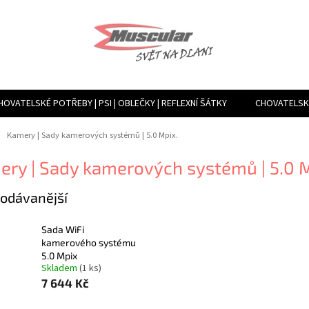
HOVATELSKÉ POTŘEBY | PSI | OBLEČKY | REFLEXNÍ ŠÁTKY
CHOVATELSKÉ
TVÁŘENÍ VLHKOSTI, VENTILACE, FILTRY | MLHOVAČE A ROSÍCÍ ZAŘÍZENÍ
ů
Kamery | Sady kamerových systémů | 5.0 Mpix.
ry | Sady kamerových systémů | 5.0 M
odávanější
Sada WiFi
kamerového systému
5.0 Mpix
Skladem
(1 ks)
7 644 Kč