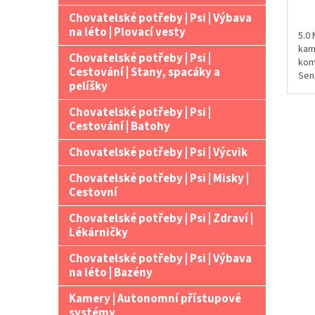
Chovatelské potřeby | Psi | Výbava
na léto | Plovací vesty
5.0 
kam
Chovatelské potřeby | Psi |
kom
Cestování | Stany, spacáky a
Senz
pelíšky
LED,
Chovatelské potřeby | Psi |
Cestování | Batohy
Chovatelské potřeby | Psi | Výcvik
Chovatelské potřeby | Psi | Misky |
Cestovní
Chovatelské potřeby | Psi | Zdraví |
Lékárničky
Chovatelské potřeby | Psi | Výbava
na léto | Bazény
Kamery | Autonomní přístupové
systémy