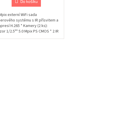
Do košíku
Mpix externí WiFi sada
erového systému s IR přísvitem a
presí H.265 * Kamery (2 ks):
or 1/2.5"" 5.0 Mpix PS CMOS * 2 IR
...
O
v
l
á
d
a
c
í
p
r
v
k
y
v
ý