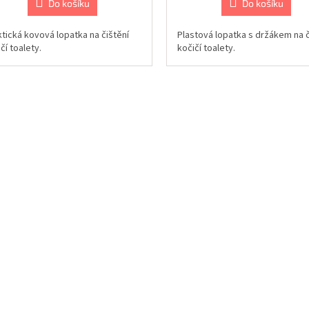
Do košíku
Do košíku
ktická kovová lopatka na čištění
Plastová lopatka s držákem na č
čí toalety.
kočičí toalety.
O
v
l
á
d
a
c
í
p
r
v
k
y
v
ý
p
i