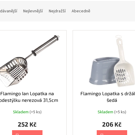
dávanější
Nejlevnější
Nejdražší
Abecedně
Flamingo Ian Lopatka na
Flamingo Lopatka s drž
odestýlku nerezová 31,5cm
šedá
Skladem
(>5 ks)
Skladem
(>5 ks)
252 Kč
206 Kč