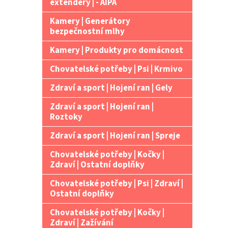
extendery | - AIPA
Kamery | Generátory
bezpečnostní mlhy
Kamery | Produkty pro domácnost
Chovatelské potřeby | Psi | Krmivo
Zdraví a sport | Hojení ran | Gely
Zdraví a sport | Hojení ran |
Roztoky
Zdraví a sport | Hojení ran | Spreje
Chovatelské potřeby | Kočky |
Zdraví | Ostatní doplňky
Chovatelské potřeby | Psi | Zdraví |
Ostatní doplňky
Chovatelské potřeby | Kočky |
Zdraví | Zažívání