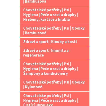
| Bambusová
Chovatelské potřeby | Psi |
Hygiena | Péče o srst a drápky |
Hřebeny, kartáče a hrabla
Chovatelské potřeby | Psi | Obojky
| Bambusové
Zdraví a sport | Klouby a kosti
Zdraví a sport | Imunita a
regenerace
Chovatelské potřeby | Psi |
Hygiena | Péče o srst a drápky |
Šampony a kondicionéry
Chovatelské potřeby | Psi | Obojky
| Nylonové
Chovatelské potřeby | Psi |
Hygiena | Péče o srst a drápky |
Čistící ubrousky