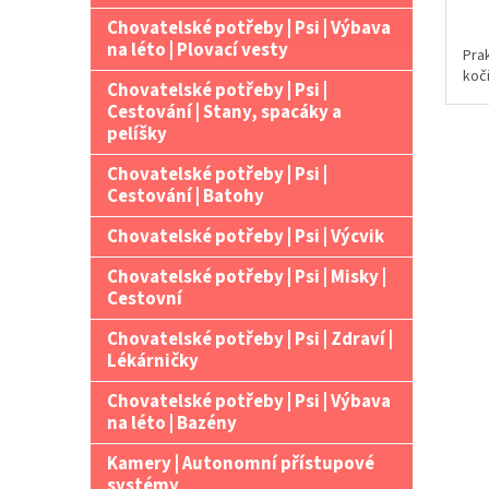
Chovatelské potřeby | Psi | Výbava
na léto | Plovací vesty
Pra
koči
Chovatelské potřeby | Psi |
Cestování | Stany, spacáky a
pelíšky
Chovatelské potřeby | Psi |
Cestování | Batohy
Chovatelské potřeby | Psi | Výcvik
Chovatelské potřeby | Psi | Misky |
Cestovní
Chovatelské potřeby | Psi | Zdraví |
Lékárničky
Chovatelské potřeby | Psi | Výbava
na léto | Bazény
Kamery | Autonomní přístupové
systémy