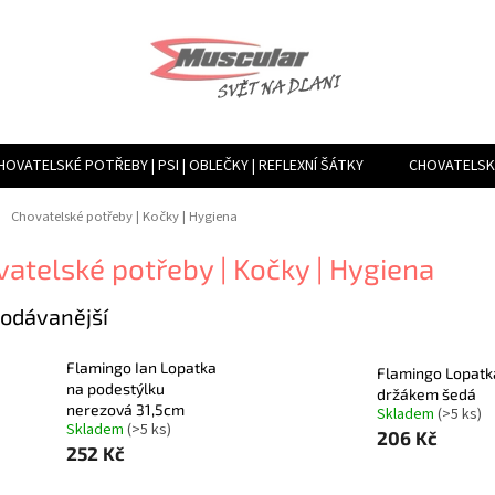
HOVATELSKÉ POTŘEBY | PSI | OBLEČKY | REFLEXNÍ ŠÁTKY
CHOVATELSKÉ
TVÁŘENÍ VLHKOSTI, VENTILACE, FILTRY | MLHOVAČE A ROSÍCÍ ZAŘÍZENÍ
ů
Chovatelské potřeby | Kočky | Hygiena
atelské potřeby | Kočky | Hygiena
odávanější
Flamingo Ian Lopatka
Flamingo Lopatk
na podestýlku
držákem šedá
nerezová 31,5cm
Skladem
(>5 ks)
Skladem
(>5 ks)
206 Kč
252 Kč