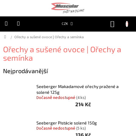
Přejít
na
obsah
NÁKUP
CZK
KOŠÍK
Domů
/
Ořechy a sušené ovoce | Ořechy a semínka
Chovatelské
potřeby
|
Ořechy a sušené ovoce | Ořechy a
Psi
|
semínka
Obojky
|
Reflexní
Nejprodávanější
Chovatelské
potřeby
Seeberger Makadamové ořechy pražené a
|
Psi
solené 125g
|
Dočasně nedostupné
(4 ks)
Oblečky
214 Kč
|
Reflexní
šátky
Seeberger Pistácie solené 150g
Chovatelské
Dočasně nedostupné
(5 ks)
potřeby
|
136 Kč