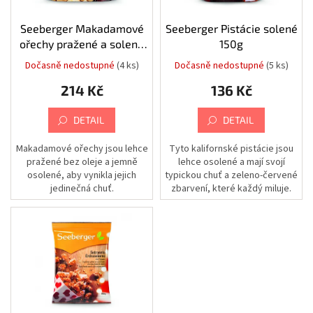
Chovatelské
ů
potřeby
o
|
d
Seeberger Makadamové
Seeberger Pistácie solené
Psi
|
u
ořechy pražené a solené
150g
Vodítka
k
125g
|
Dočasně nedostupné
(4 ks)
Dočasně nedostupné
(5 ks)
Nastavitelná
t
214 Kč
136 Kč
ů
Chovatelské
potřeby
|
DETAIL
DETAIL
Psi
|
Vodítka
Makadamové ořechy jsou lehce
Tyto kalifornské pistácie jsou
|
pražené bez oleje a jemně
lehce osolené a mají svojí
Příslušenství
osolené, aby vynikla jejich
typickou chuť a zeleno-červené
k
vodítkům
jedinečná chuť.
zbarvení, které každý miluje.
|
Obaly
Chovatelské
potřeby
|
Psi
|
Vodítka
|
Samonavíjecí