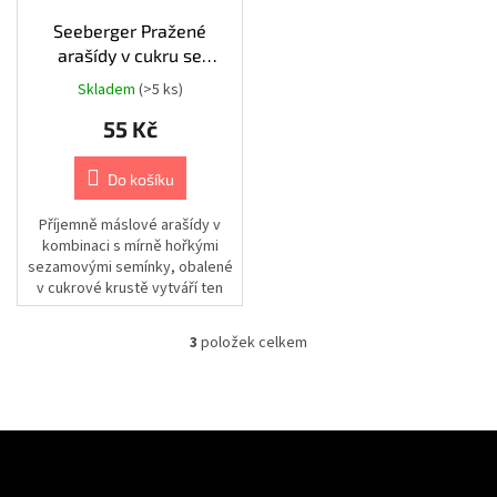
Chovatelské
Seeberger Pražené
potřeby
arašídy v cukru se
|
Psi
sezamovými semínky
|
Skladem
(>5 ks)
150g
Postroje
|
55 Kč
Reflexní
Chovatelské
Do košíku
potřeby
|
Příjemně máslové arašídy v
Psi
|
kombinaci s mírně hořkými
Oblečky
sezamovými semínky, obalené
|
v cukrové krustě vytváří ten
Bezpečnostní
vesty
správný chuťový požitek.
3
položek celkem
Chovatelské
O
potřeby
v
|
l
Psi
|
á
Cestování
d
Z
|
a
Bezpečnostní
á
pásy
c
Odebírat newsletter
p
a