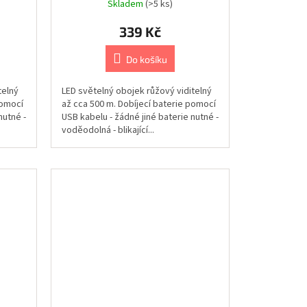
Skladem
(>5 ks)
339 Kč
Do košíku
telný
LED světelný obojek růžový viditelný
pomocí
až cca 500 m. Dobíjecí baterie pomocí
nutné -
USB kabelu - žádné jiné baterie nutné -
voděodolná - blikající...