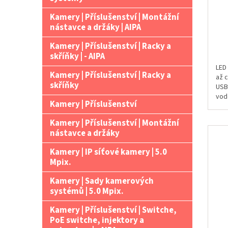
Kamery | Příslušenství | Montážní
nástavce a držáky | AIPA
Kamery | Příslušenství | Racky a
skříňky | - AIPA
LED
Kamery | Příslušenství | Racky a
až 
skříňky
USB 
vodě
Kamery | Příslušenství
Kamery | Příslušenství | Montážní
nástavce a držáky
Kamery | IP síťové kamery | 5.0
Mpix.
Kamery | Sady kamerových
systémů | 5.0 Mpix.
Kamery | Příslušenství | Switche,
PoE switche, injektory a