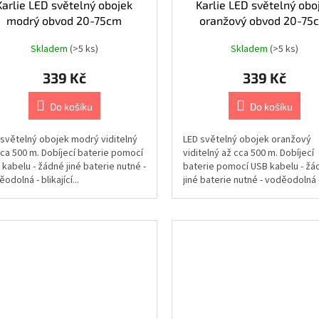
Karlie LED světelný obojek
Karlie LED světelný obo
modrý obvod 20-75cm
oranžový obvod 20-75
Skladem
(>5 ks)
Skladem
(>5 ks)
339 Kč
339 Kč
Do košíku
Do košíku
 světelný obojek modrý viditelný
LED světelný obojek oranžový
cca 500 m. Dobíjecí baterie pomocí
viditelný až cca 500 m. Dobíjecí
kabelu - žádné jiné baterie nutné -
baterie pomocí USB kabelu - žá
odolná - blikající...
jiné baterie nutné - voděodolná 
blikající...