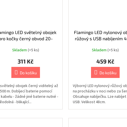
amingo LED světelný obojek
Flamingo LED nylonový o
pro kočky černý obvod 20-
růžový s USB nabíjením 
35cm
Skladem
(>5 ks)
Skladem
(>5 ks)
311 Kč
459 Kč
Do košíku
Do košíku
 světelný obojek černý viditelný až
Výborný LED nylonový růžový o
 500 m. Dobíjecí baterie pomocí
na procházku v noci nebo za šer
kabelu - žádné jiné baterie nutné -
Obsahuje nabíječku. Lze nabíjet
odolná - blikající...
USB. Velikost 48cm.