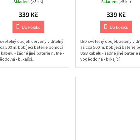
Skladem
(>5 ks)
Skladem
(>5 ks)
339 Kč
339 Kč
Do košíku
Do košíku
 světelný obojek červený viditelný
LED světelný obojek zelený vidi
cca 500 m. Dobíjecí baterie pomocí
až cca 500 m. Dobíjecí baterie 
kabelu - žádné jiné baterie nutné -
USB kabelu - žádné jiné baterie 
odolná - blikající...
voděodolná - blikající...