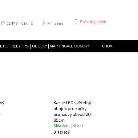
NÁKUPNÍ
Prázdný košík
CENY V:
CZK
Přihlášení
KOŠÍK
 POTŘEBY | PSI | OBOJKY | MARTINGALE OBOJKY
CHOVATELSKÉ POTŘE
CHOVATELSKÉ POTŘEBY | TERARISTIKA | PŘÍSTROJE PRO VYTVÁŘENÍ VLHK
lný
Karlie LED světelný
obojek pro kočky
-
oranžový obvod 20-
35cm
Skladem
(>5 ks)
270 Kč