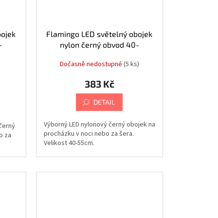
bojek
Flamingo LED světelný obojek
-
nylon černý obvod 40-
55cmx20mm
Dočasně nedostupné
(5 ks)
383 Kč
DETAIL
Výborný LED nylonový černý obojek na
černý
procházku v noci nebo za šera.
o za
Velikost 40-55cm.