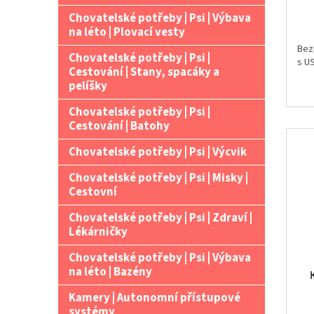
Chovatelské potřeby | Psi | Výbava
na léto | Plovací vesty
Bez
Chovatelské potřeby | Psi |
s U
Cestování | Stany, spacáky a
pelíšky
Chovatelské potřeby | Psi |
Cestování | Batohy
Chovatelské potřeby | Psi | Výcvik
Chovatelské potřeby | Psi | Misky |
Cestovní
Chovatelské potřeby | Psi | Zdraví |
Lékárničky
Chovatelské potřeby | Psi | Výbava
na léto | Bazény
Kamery | Autonomní přístupové
systémy