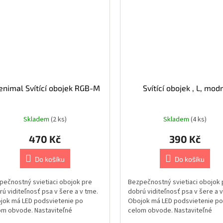
enimal Svítící obojek RGB-M
Svítící obojek , L, mod
Skladem
(2 ks)
Skladem
(4 ks)
470 Kč
390 Kč
Do košíku
Do košíku
pečnostný svietiaci obojok pre
Bezpečnostný svietiaci obojok 
ú viditeľnosť psa v šere a v tme.
dobrú viditeľnosť psa v šere a 
jok má LED podsvietenie po
Obojok má LED podsvietenie po
om obvode. Nastaviteľné
celom obvode. Nastaviteľné
osti...
možnosti...