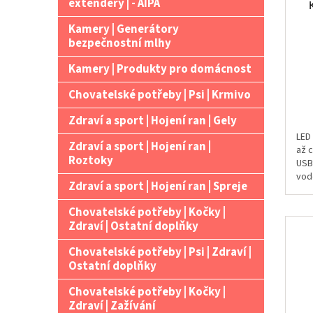
extendery | - AIPA
Kamery | Generátory
bezpečnostní mlhy
Kamery | Produkty pro domácnost
Chovatelské potřeby | Psi | Krmivo
Zdraví a sport | Hojení ran | Gely
LED
Zdraví a sport | Hojení ran |
až 
Roztoky
USB 
vodě
Zdraví a sport | Hojení ran | Spreje
Chovatelské potřeby | Kočky |
Zdraví | Ostatní doplňky
Chovatelské potřeby | Psi | Zdraví |
Ostatní doplňky
Chovatelské potřeby | Kočky |
Zdraví | Zažívání