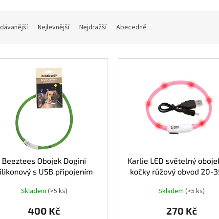
dávanější
Nejlevnější
Nejdražší
Abecedně
Beeztees Obojek Dogini
Karlie LED světelný oboje
ilikonový s USB připojením
kočky růžový obvod 20-
zelený 70x1cm
Skladem
(>5 ks)
Skladem
(>5 ks)
400 Kč
270 Kč