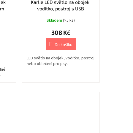
jek
Karlie LED světlo na obojek,
cm
vodítko, postroj s USB
nabíjením oranžové 12x2,7cm
Skladem
(>5 ks)
308 Kč
Do košíku
LED světlo na obojek, vodítko, postroj
nebo oblečení pro psy.
dné
-