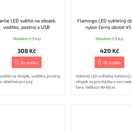
arlie LED světlo na obojek,
Flamingo LED světelný o
vodítko, postroj s USB
nylon černý obvod 45
nabíjením žluté 12x2,7cm
65cmx25mm
Skladem
(>5 ks)
Skladem
(>5 ks)
308 Kč
420 Kč
Do košíku
Do košíku
světlo na obojek, vodítko, postroj
Výborný LED světelný nylonový 
o oblečení pro psy.
obojek na procházku v noci neb
šera. Velikost 40-65cm.