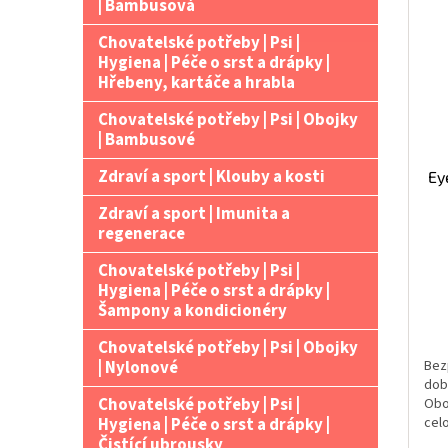
| Bambusová
Chovatelské potřeby | Psi |
Hygiena | Péče o srst a drápky |
Hřebeny, kartáče a hrabla
Chovatelské potřeby | Psi | Obojky
| Bambusové
Zdraví a sport | Klouby a kosti
Ey
Zdraví a sport | Imunita a
regenerace
Chovatelské potřeby | Psi |
Hygiena | Péče o srst a drápky |
Šampony a kondicionéry
Chovatelské potřeby | Psi | Obojky
| Nylonové
Bez
dobr
Chovatelské potřeby | Psi |
Obo
Hygiena | Péče o srst a drápky |
cel
možn
Čistící ubrousky