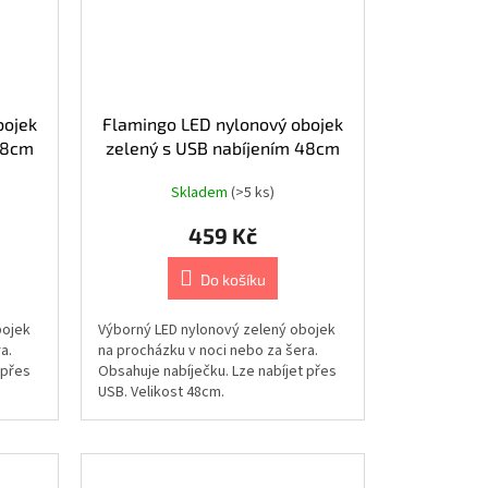
bojek
Flamingo LED nylonový obojek
48cm
zelený s USB nabíjením 48cm
Skladem
(>5 ks)
459 Kč
Do košíku
bojek
Výborný LED nylonový zelený obojek
a.
na procházku v noci nebo za šera.
 přes
Obsahuje nabíječku. Lze nabíjet přes
USB. Velikost 48cm.