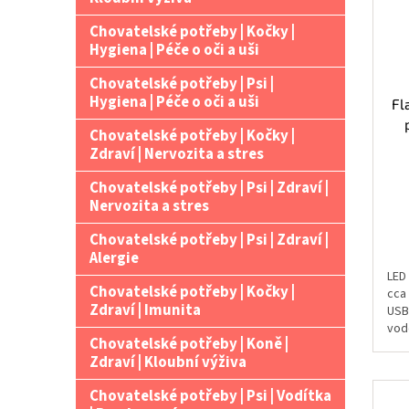
Chovatelské potřeby | Kočky |
Hygiena | Péče o oči a uši
Chovatelské potřeby | Psi |
Hygiena | Péče o oči a uši
Fl
Chovatelské potřeby | Kočky |
Zdraví | Nervozita a stres
Chovatelské potřeby | Psi | Zdraví |
Nervozita a stres
Chovatelské potřeby | Psi | Zdraví |
Alergie
LED
Chovatelské potřeby | Kočky |
cca
Zdraví | Imunita
USB 
vodě
Chovatelské potřeby | Koně |
Zdraví | Kloubní výživa
Chovatelské potřeby | Psi | Vodítka