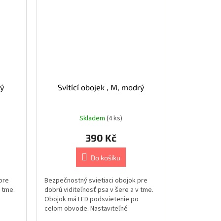
rý
Svítící obojek , M, modrý
Skladem
(4 ks)
390 Kč
Do košíku
pre
Bezpečnostný svietiaci obojok pre
v tme.
dobrú viditeľnosť psa v šere a v tme.
Obojok má LED podsvietenie po
celom obvode. Nastaviteľné
možnosti...