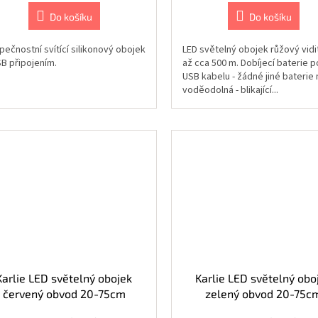
Do košíku
Do košíku
pečnostní svítící silikonový obojek
LED světelný obojek růžový vidi
SB připojením.
až cca 500 m. Dobíjecí baterie 
USB kabelu - žádné jiné baterie 
voděodolná - blikající...
Karlie LED světelný obojek
Karlie LED světelný obo
červený obvod 20-75cm
zelený obvod 20-75c