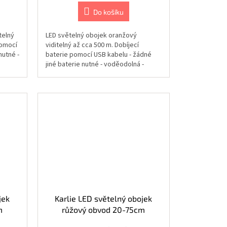
Do košíku
telný
LED světelný obojek oranžový
pomocí
viditelný až cca 500 m. Dobíjecí
nutné -
baterie pomocí USB kabelu - žádné
jiné baterie nutné - voděodolná -
blikající...
jek
Karlie LED světelný obojek
m
růžový obvod 20-75cm