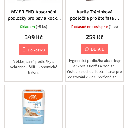
Chovatelské
ů
potřeby
o
|
d
MY FRIEND Absorpční
Karlie Tréninková
Psi
|
u
podložky pro psy a kočky
podložka pro štěňata M
Vodítka
k
60x60cm 50ks
60x40cm (20 ks)
|
Skladem
(>5 ks)
Dočasně nedostupné
(1 ks)
Nastavitelná
t
349 Kč
259 Kč
ů
Chovatelské
potřeby
|
DETAIL
Do košíku
Psi
|
Vodítka
Hygienická podložka absorbuje
Měkké, savé podložky s
|
vlhkost a udržuje podlahu
ochrannou fólií. Ekonomické
Příslušenství
čistou a suchou. Ideální také pro
k
balení.
vodítkům
cestování v kleci. Vytřené za 30
|
sekund. Konec...
Obaly
Chovatelské
potřeby
|
Psi
|
Vodítka
|
Samonavíjecí