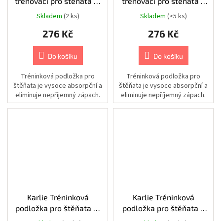
trénovací pro štěňata M
trénovací pro štěňata L
postroje
60x60cm 15kusů
90x60cm 10kusů
Skladem
(2 ks)
Skladem
(>5 ks)
Chovatelské
potřeby
276 Kč
276 Kč
|
Psi
|
Do košíku
Do košíku
Výbava
na
léto
Tréninková podložka pro
Tréninková podložka pro
|
Plovací
štěňata je vysoce absorpční a
štěňata je vysoce absorpční a
vesty
eliminuje nepříjemný zápach.
eliminuje nepříjemný zápach.
Chovatelské
potřeby
|
Psi
|
Cestování
|
Stany,
spacáky
a
pelíšky
Karlie Tréninková
Karlie Tréninková
Chovatelské
potřeby
podložka pro štěňata M
podložka pro štěňata S
|
60x40cm (10 ks)
35x45cm (10ks)
Psi