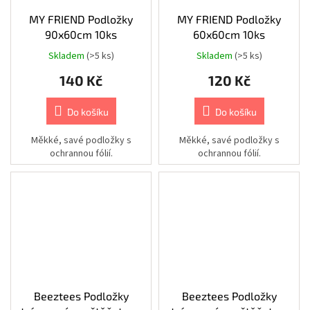
Chovatelské
MY FRIEND Podložky
MY FRIEND Podložky
potřeby
90x60cm 10ks
60x60cm 10ks
|
Psi
|
Skladem
(>5 ks)
Skladem
(>5 ks)
Postroje
|
140 Kč
120 Kč
Reflexní
Chovatelské
Do košíku
Do košíku
potřeby
|
Měkké, savé podložky s
Měkké, savé podložky s
Psi
|
ochrannou fólií.
ochrannou fólií.
Oblečky
|
Bezpečnostní
vesty
Chovatelské
potřeby
|
Psi
|
Cestování
|
Bezpečnostní
pásy
Beeztees Podložky
Beeztees Podložky
a