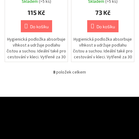
Skladem
(>5 ks)
Skladem
(>5 ks)
|
Cestování
115 Kč
73 Kč
|
Batohy
Do košíku
Do košíku
Chovatelské
potřeby
|
Hygienická podložka absorbuje
Hygienická podložka absorbuje
Psi
vlhkost a udržuje podlahu
vlhkost a udržuje podlahu
|
čistou a suchou. Ideální také pro
čistou a suchou. Ideální také pro
Výcvik
cestování v kleci. Vytřené za 30
cestování v kleci. Vytřené za 30
sekund. Konec...
sekund. Konec...
Chovatelské
potřeby
8
položek celkem
|
O
Psi
v
|
Misky
l
|
á
Cestovní
d
Z
a
á
Chovatelské
c
potřeby
Odebírat newsletter
p
|
í
a
Psi
p
|
Vložte svůj e-mail a my vám budeme zasílat informace o nových
t
r
Zdraví
produktech na našem e-shopu.
|
í
v
Lékárničky