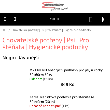
Přejít
na
obsah
NÁKUP
CZK
KOŠÍK
Domů
/
Chovatelské potřeby | Psi | Pro štěňata | Hygienické podložky
Chovatelské
potřeby
|
Chovatelské potřeby | Psi | Pro
Psi
|
štěňata | Hygienické podložky
Obojky
|
Reflexní
Nejprodávanější
Chovatelské
potřeby
MY FRIEND Absorpční podložky pro psy a kočky
|
Psi
60x60cm 50ks
|
Skladem
(>5 ks)
Oblečky
349 Kč
|
Reflexní
šátky
Karlie Tréninková podložka pro štěňata M
Chovatelské
60x40cm (20 ks)
potřeby
Dočasně nedostupné
(1 ks)
|