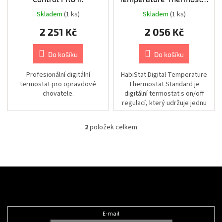
Chovatelské
potřeby
k
- teplotní
Skladem
(1 ks)
Skladem
(1 ks)
|
t
Psi
|
2 251 Kč
2 056 Kč
ů
Vodítka
|
Nastavitelná
Do košíku
Do košíku
Chovatelské
Profesionální digitální
HabiStat Digital Temperature
potřeby
|
termostat pro opravdové
Thermostat Standard je
Psi
chovatele.
digitální termostat s on/off
|
regulací, který udržuje jednu
Vodítka
|
nastavenou teplotu v teráriu....
Příslušenství
k
2
položek celkem
O
vodítkům
|
v
Obaly
l
á
Chovatelské
d
Z
potřeby
a
|
á
Psi
c
Odebírat newsletter
p
|
í
Vodítka
a
p
|
t
Samonavíjecí
E-mail
r