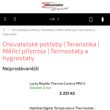
Přejít
na
obsah
NÁKUP
CZK
KOŠÍK
Domů
/
Chovatelské potřeby | Teraristika | Měřící přístroje | Termostaty a
Chovatelské
potřeby
hygrostaty
|
Psi
Chovatelské potřeby | Teraristika |
|
Obojky
Měřící přístroje | Termostaty a
|
Reflexní
hygrostaty
Chovatelské
Nejprodávanější
potřeby
|
Psi
|
Oblečky
Lucky Reptile Thermo Control PRO II.
|
Skladem
(1 ks)
Reflexní
šátky
2 251 Kč
Chovatelské
potřeby
HabiStat Digital Temperature Thermostat -
|