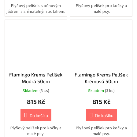
a
Plyšový pelíšek s pěnovým
Plyšový pelíšek pro kočky a
držáky
jádrem a snímatelným potahem.
malé psy.
Kamery
|
IP
síťové
kamery
|
5.0
Mpix.
Kamery
|
Sady
kamerových
Flamingo Krems Pelíšek
Flamingo Krems Pelíšek
systémů
Modrá 50cm
Krémová 50cm
|
5.0
Skladem
(3 ks)
Skladem
(3 ks)
Mpix.
815 Kč
815 Kč
Kamery
|
Příslušenství
Do košíku
Do košíku
|
Switche,
PoE
Plyšový pelíšek pro kočky a
Plyšový pelíšek pro kočky a
switche,
injektory
malé psy.
malé psy.