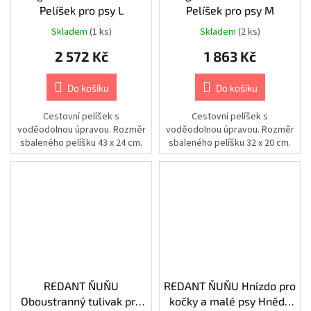
Pelíšek pro psy L
Pelíšek pro psy M
Chovatelské
potřeby
Skladem
(1 ks)
Skladem
(2 ks)
|
Psi
2 572 Kč
1 863 Kč
|
Postroje
|
Reflexní
Do košíku
Do košíku
Chovatelské
Cestovní pelíšek s
Cestovní pelíšek s
potřeby
voděodolnou úpravou. Rozměr
voděodolnou úpravou. Rozměr
|
Psi
sbaleného pelíšku 43 x 24 cm.
sbaleného pelíšku 32 x 20 cm.
|
Oblečky
|
Bezpečnostní
vesty
Chovatelské
potřeby
|
Psi
|
Cestování
|
REDANT ŇUŇU
REDANT ŇUŇU Hnízdo pro
Bezpečnostní
pásy
Oboustranný tulivak pro
kočky a malé psy Hnědá
a