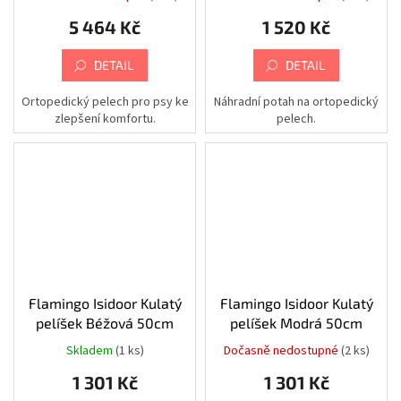
100x65x24cm
100X65X24CM
5 464 Kč
1 520 Kč
Chovatelské
potřeby
|
DETAIL
DETAIL
Psi
|
Výbava
Ortopedický pelech pro psy ke
Náhradní potah na ortopedický
na
léto
zlepšení komfortu.
pelech.
|
Bazény
Kamery
|
Autonomní
přístupové
systémy
Kamery
|
Příslušenství
|
Flamingo Isidoor Kulatý
Flamingo Isidoor Kulatý
Montážní
pelíšek Béžová 50cm
pelíšek Modrá 50cm
nástavce
a
Skladem
(1 ks)
Dočasně nedostupné
(2 ks)
držáky
|
AIPA
1 301 Kč
1 301 Kč