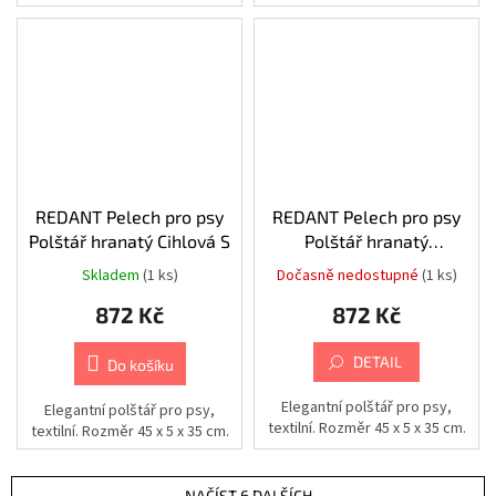
a
extendery
|
-
AIPA
Kamery
|
Generátory
bezpečnostní
mlhy
Kamery
REDANT Pelech pro psy
REDANT Pelech pro psy
|
Polštář hranatý Cihlová S
Polštář hranatý
Produkty
pro
Smaragdově zelená S
Skladem
(1 ks)
Dočasně nedostupné
(1 ks)
domácnost
872 Kč
872 Kč
Chovatelské
potřeby
|
DETAIL
Do košíku
Psi
|
Krmivo
Elegantní polštář pro psy,
Elegantní polštář pro psy,
textilní. Rozměr 45 x 5 x 35 cm.
textilní. Rozměr 45 x 5 x 35 cm.
Zdraví
a
sport
|
NAČÍST 6 DALŠÍCH