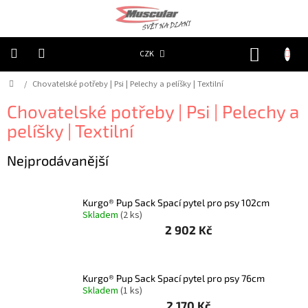
Přejít
na
obsah
NÁKUP
CZK
KOŠÍK
Domů
/
Chovatelské potřeby | Psi | Pelechy a pelíšky | Textilní
Chovatelské
potřeby
|
Chovatelské potřeby | Psi | Pelechy a
Psi
|
pelíšky | Textilní
Obojky
|
Reflexní
Nejprodávanější
Chovatelské
potřeby
|
Kurgo® Pup Sack Spací pytel pro psy 102cm
Psi
Skladem
(2 ks)
|
Oblečky
2 902 Kč
|
Reflexní
šátky
Kurgo® Pup Sack Spací pytel pro psy 76cm
Chovatelské
Skladem
(1 ks)
potřeby
|
2 170 Kč