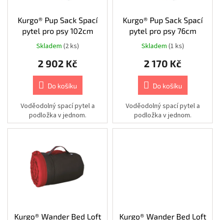
Chovatelské
ů
potřeby
o
|
d
Kurgo® Pup Sack Spací
Kurgo® Pup Sack Spací
Psi
|
u
pytel pro psy 102cm
pytel pro psy 76cm
Vodítka
k
|
Skladem
(2 ks)
Skladem
(1 ks)
Nastavitelná
t
2 902 Kč
2 170 Kč
ů
Chovatelské
potřeby
|
Do košíku
Do košíku
Psi
|
Vodítka
Voděodolný spací pytel a
Voděodolný spací pytel a
|
podložka v jednom.
podložka v jednom.
Příslušenství
k
vodítkům
|
Obaly
Chovatelské
potřeby
|
Psi
|
Vodítka
|
Samonavíjecí
Kurgo® Wander Bed Loft
Kurgo® Wander Bed Loft