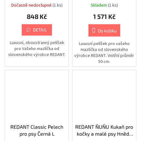
postroje
kočky a malé psy
70x15cm
Dočasně nedostupné
(1 ks)
Skladem
(1 ks)
Koňaková/krémová
Chovatelské
848 Kč
1 571 Kč
65x45cm
potřeby
|
Psi
DETAIL
Do košíku
|
Výbava
na
Luxusní, oboustranný pelíšek
Luxusní pelíšek pro vašeho
léto
pro Vašeho mazlíčka od
mazlíčka od slovenského
|
Plovací
slovenského výrobce REDANT.
výrobce REDANT. Vnitřní průměr
vesty
50 cm.
Chovatelské
potřeby
|
Psi
|
Cestování
|
Stany,
spacáky
a
pelíšky
REDANT Classic Pelech
REDANT ŇUŇU Kukaň pro
Chovatelské
potřeby
pro psy Černá L
kočky a malé psy Hnědá
|
70x15cm
Psi