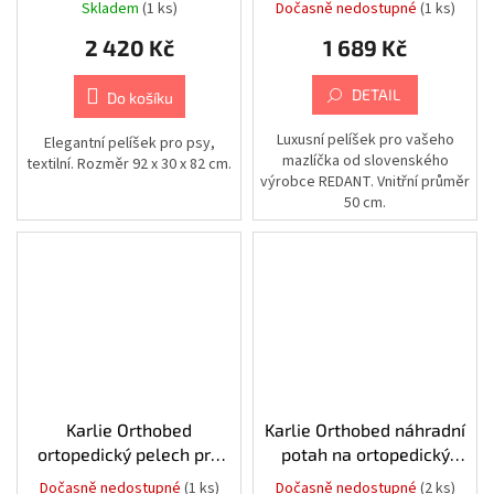
Skladem
(1 ks)
Dočasně nedostupné
(1 ks)
|
Cestování
2 420 Kč
1 689 Kč
|
Batohy
DETAIL
Do košíku
Chovatelské
potřeby
|
Luxusní pelíšek pro vašeho
Elegantní pelíšek pro psy,
Psi
mazlíčka od slovenského
textilní. Rozměr 92 x 30 x 82 cm.
|
výrobce REDANT. Vnitřní průměr
Výcvik
50 cm.
Chovatelské
potřeby
|
Psi
|
Misky
|
Cestovní
Chovatelské
potřeby
|
Psi
Karlie Orthobed
Karlie Orthobed náhradní
|
ortopedický pelech pro
potah na ortopedický
Zdraví
|
psy oválný šedý
pelech oválný šedý
Lékárničky
Dočasně nedostupné
(1 ks)
Dočasně nedostupné
(2 ks)