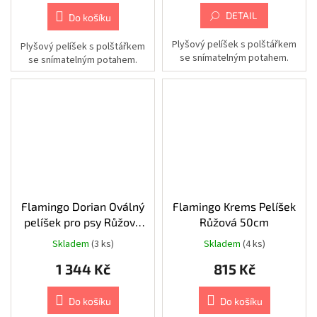
Kamery
DETAIL
Do košíku
|
Příslušenství
|
Plyšový pelíšek s polštářkem
Plyšový pelíšek s polštářkem
Racky
se snímatelným potahem.
a
se snímatelným potahem.
skříňky
|
-
AIPA
Kamery
|
Příslušenství
|
Racky
a
skříňky
Flamingo Dorian Oválný
Flamingo Krems Pelíšek
Kamery
pelíšek pro psy Růžová
Růžová 50cm
|
Příslušenství
54x41x14cm
Skladem
(3 ks)
Skladem
(4 ks)
Kamery
1 344 Kč
815 Kč
|
Příslušenství
|
Do košíku
Do košíku
Montážní
nástavce