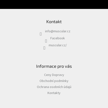
|
Ostatní
doplňky
Chovatelské
potřeby
Kontakt
|
Psi
|
info
@
muscular.cz
Zdraví
|
Facebook
Ostatní
doplňky
muscular.cz/
Chovatelské
potřeby
|
Kočky
Informace pro vás
|
Zdraví
|
Ceny Dopravy
Zažívání
Obchodní podmínky
Chovatelské
Ochrana osobních údajú
potřeby
Kontakty
|
Psi
|
Zdraví
|