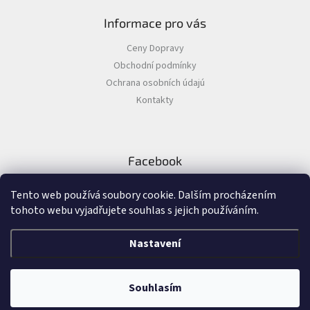
Chovatelské
Informace pro vás
potřeby
|
Psi
Ceny Dopravy
|
Postroje
Obchodní podmínky
|
Ochrana osobních údajú
Reflexní
Kontakty
Chovatelské
potřeby
|
Psi
|
Facebook
Oblečky
|
Bezpečnostní
vesty
Tento web používá soubory cookie. Dalším procházením
tohoto webu vyjadřujete souhlas s jejich používáním.
Chovatelské
potřeby
|
Nastavení
Psi
Vytvořil Shoptet
&
|
Cestování
|
Bezpečnostní
Souhlasím
Copyright 2026
Muscular.cz / sk
. Všechna práva vyhrazena.
pásy
a