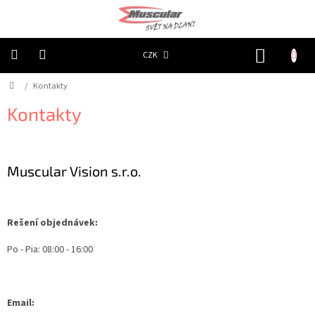
Přejít
na
obsah
NÁKUP
CZK
KOŠÍK
Domů
/
Kontakty
Chovatelské
potřeby
|
Kontakty
Psi
|
Obojky
|
Reflexní
Muscular Vision s.r.o.
Chovatelské
potřeby
|
Psi
Rešení objednávek:
|
Oblečky
|
Po - Pia: 08:00 - 16:00
Reflexní
šátky
Chovatelské
potřeby
Email:
|