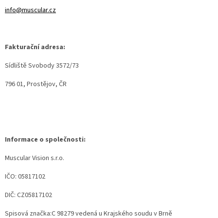
Psi
info@muscular.cz
|
Obojky
|
Martingale
obojky
Fakturační adresa:
Chovatelské
potřeby
Sídliště Svobody 3572/73
|
Psi
796 01, Prostějov, ČR
|
Hygiena
|
Sáčky
a
zásobníky
na
sáčky
Informace o společnosti:
Chovatelské
Muscular Vision s.r.o.
potřeby
|
Psi
IČO:
05817102
|
Vodítka
|
DIČ: CZ05817102
Reflexní
Spisová značka:
C 98279 vedená u Krajského soudu v Brně