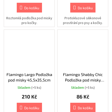
|
Cestování
Do košíku
Do košíku
|
Batohy
Roztomilá podložka pod misky
Protiskluzové silikonové
pro kočky.
prostírání pro psy a kočky.
Chovatelské
potřeby
|
Psi
|
Výcvik
Chovatelské
potřeby
|
Psi
|
Misky
|
Flamingo Largo Podložka
Flamingo Shabby Chic
Cestovní
pod misky 45,5x35,5cm
Podložka pod misky
Hnědá 43x28,5cm
Chovatelské
Skladem
(>5 ks)
Skladem
(>5 ks)
potřeby
|
210 Kč
86 Kč
Psi
|
Zdraví
|
Do košíku
Do košíku
Lékárničky