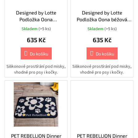
Chovatelské
ů
potřeby
o
|
d
Designed by Lotte
Designed by Lotte
Psi
|
u
Podložka Oona
Podložka Oona béžová
Vodítka
k
antracitová 55x2x30cm
55x2x30cm
|
Skladem
(>5 ks)
Skladem
(>5 ks)
Nastavitelná
t
635 Kč
635 Kč
ů
Chovatelské
potřeby
|
Do košíku
Do košíku
Psi
|
Vodítka
Silikonové prostírání pod misky,
Silikonové prostírání pod misky,
|
vhodné pro psy i kočky.
vhodné pro psy i kočky.
Příslušenství
k
vodítkům
|
Obaly
Chovatelské
potřeby
|
Psi
|
Vodítka
|
Samonavíjecí
PET REBELLION Dinner
PET REBELLION Dinner