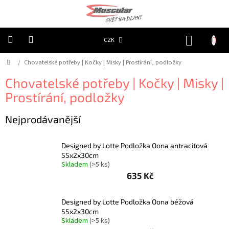
Přejít
na
obsah
NÁKUP
CZK
KOŠÍK
Domů
/
Chovatelské potřeby | Kočky | Misky | Prostírání, podložky
Chovatelské
potřeby
|
Chovatelské potřeby | Kočky | Misky |
Psi
|
Prostírání, podložky
Obojky
|
Reflexní
Nejprodávanější
Chovatelské
potřeby
Designed by Lotte Podložka Oona antracitová
|
Psi
55x2x30cm
|
Skladem
(>5 ks)
Oblečky
635 Kč
|
Reflexní
šátky
Designed by Lotte Podložka Oona béžová
Chovatelské
55x2x30cm
potřeby
Skladem
(>5 ks)
|