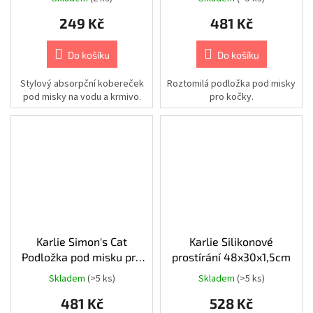
postroje
40x60cm
249 Kč
481 Kč
Chovatelské
potřeby
|
Do košíku
Do košíku
Psi
|
Výbava
Stylový absorpční kobereček
Roztomilá podložka pod misky
na
pod misky na vodu a krmivo.
pro kočky.
léto
|
Plovací
vesty
Chovatelské
potřeby
|
Psi
|
Cestování
|
Stany,
spacáky
Karlie Simon's Cat
Karlie Silikonové
a
pelíšky
Podložka pod misku pro
prostírání 48x30x1,5cm
kočky světle šedá
Skladem
(>5 ks)
Skladem
(>5 ks)
Chovatelské
40x30x1cm
potřeby
481 Kč
528 Kč
|
Psi