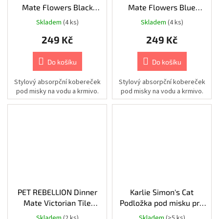
Mate Flowers Black
Mate Flowers Blue
Chovatelské
Kobereček pod misku
Kobereček pod misku
potřeby
Skladem
(4 ks)
Skladem
(4 ks)
|
40x60cm
40x60cm
Psi
249 Kč
249 Kč
|
Postroje
|
Reflexní
Do košíku
Do košíku
Chovatelské
Stylový absorpční kobereček
Stylový absorpční kobereček
potřeby
pod misky na vodu a krmivo.
pod misky na vodu a krmivo.
|
Psi
|
Oblečky
|
Bezpečnostní
vesty
Chovatelské
potřeby
|
Psi
|
Cestování
PET REBELLION Dinner
Karlie Simon's Cat
|
Bezpečnostní
Mate Victorian Tile
Podložka pod misku pro
pásy
Kobereček pod misku
kočky zelená 40x30x1cm
a
Skladem
(2 ks)
Skladem
(>5 ks)