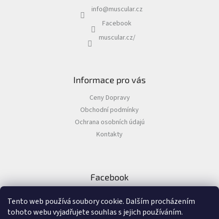
Kamery
info
@
muscular.cz
|
Příslušenství
Facebook
|
Racky
muscular.cz/
a
skříňky
|
-
AIPA
Informace pro vás
Kamery
|
Ceny Dopravy
Příslušenství
|
Obchodní podmínky
Racky
Ochrana osobních údajú
a
skříňky
Kontakty
Kamery
|
Příslušenství
Facebook
Kamery
|
Příslušenství
Tento web používá soubory cookie. Dalším procházením
|
Montážní
tohoto webu vyjadřujete souhlas s jejich používáním.
nástavce