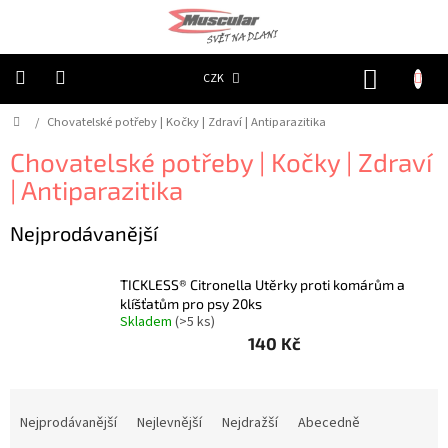
Přejít
na
obsah
NÁKUP
CZK
KOŠÍK
Domů
/
Chovatelské potřeby | Kočky | Zdraví | Antiparazitika
Chovatelské
potřeby
|
Chovatelské potřeby | Kočky | Zdraví
Psi
|
| Antiparazitika
Obojky
|
Reflexní
Nejprodávanější
Chovatelské
potřeby
TICKLESS® Citronella Utěrky proti komárům a
|
Psi
klíšťatům pro psy 20ks
|
Skladem
(>5 ks)
Oblečky
140 Kč
|
Reflexní
šátky
Ř
Chovatelské
a
Nejprodávanější
Nejlevnější
Nejdražší
Abecedně
potřeby
z
|