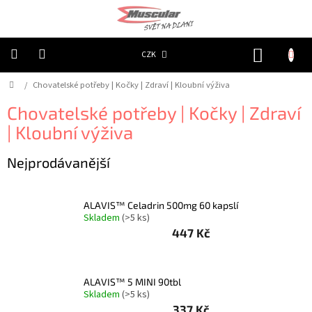
Přejít
na
obsah
NÁKUP
CZK
KOŠÍK
Domů
/
Chovatelské potřeby | Kočky | Zdraví | Kloubní výživa
Chovatelské
potřeby
|
Chovatelské potřeby | Kočky | Zdraví
Psi
|
| Kloubní výživa
Obojky
|
Reflexní
Nejprodávanější
Chovatelské
potřeby
|
ALAVIS™ Celadrin 500mg 60 kapslí
Psi
Skladem
(>5 ks)
|
Oblečky
447 Kč
|
Reflexní
šátky
ALAVIS™ 5 MINI 90tbl
Chovatelské
Skladem
(>5 ks)
potřeby
|
337 Kč