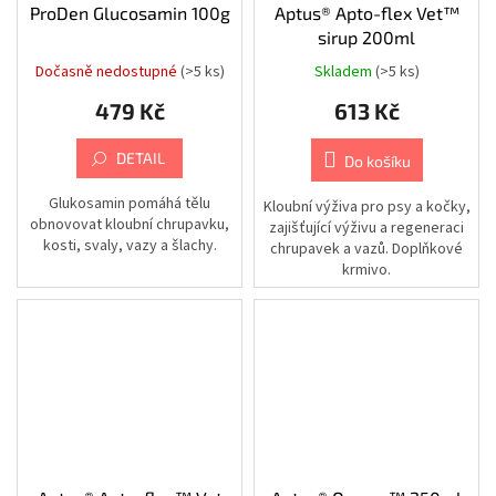
ProDen Glucosamin 100g
Aptus® Apto-flex Vet™
|
Cestování
sirup 200ml
|
Batohy
Dočasně nedostupné
(>5 ks)
Skladem
(>5 ks)
Chovatelské
479 Kč
613 Kč
potřeby
|
Psi
DETAIL
Do košíku
|
Výcvik
Glukosamin pomáhá tělu
Kloubní výživa pro psy a kočky,
obnovovat kloubní chrupavku,
zajišťující výživu a regeneraci
Chovatelské
potřeby
kosti, svaly, vazy a šlachy.
chrupavek a vazů. Doplňkové
|
krmivo.
Psi
|
Misky
|
Cestovní
Chovatelské
potřeby
|
Psi
|
Zdraví
|
Lékárničky