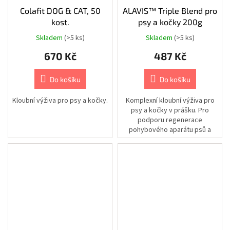
postroje
Colafit DOG & CAT, 50
ALAVIS™ Triple Blend pro
kost.
psy a kočky 200g
Chovatelské
potřeby
Skladem
(>5 ks)
Skladem
(>5 ks)
|
Psi
|
670 Kč
487 Kč
Výbava
na
léto
Do košíku
Do košíku
|
Plovací
vesty
Kloubní výživa pro psy a kočky.
Komplexní kloubní výživa pro
psy a kočky v prášku. Pro
Chovatelské
podporu regenerace
potřeby
pohybového aparátu psů a
|
Psi
koček všech věkových
|
kategorií. Veterinární...
Cestování
|
Stany,
spacáky
a
pelíšky
Chovatelské
potřeby
|
Psi