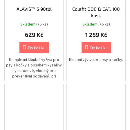
Chovatelské
ALAVIS™ 5 90tbl
Colafit DOG & CAT, 100
potřeby
|
kost.
Psi
|
Skladem
(>5 ks)
Skladem
(>5 ks)
Postroje
|
629 Kč
1 259 Kč
Reflexní
Chovatelské
Do košíku
Do košíku
potřeby
|
Psi
Komplexní kloubní výživa pro
Kloubní výživa pro psy a kočky.
|
psy a kočky s obsahem kyseliny
Oblečky
hyaluronové, vhodný pro
|
Bezpečnostní
preventivní podávání i při
vesty
kloubních obtížích. Veterinární...
Chovatelské
potřeby
|
Psi
|
Cestování
|
Bezpečnostní
pásy
a