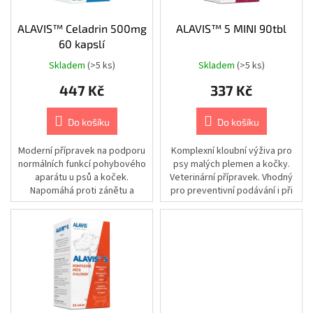
Chovatelské
ů
potřeby
o
|
d
ALAVIS™ Celadrin 500mg
ALAVIS™ 5 MINI 90tbl
Psi
|
u
60 kapslí
Vodítka
k
|
Skladem
(>5 ks)
Skladem
(>5 ks)
Nastavitelná
t
447 Kč
337 Kč
ů
Chovatelské
potřeby
|
Do košíku
Do košíku
Psi
|
Vodítka
Moderní přípravek na podporu
Komplexní kloubní výživa pro
|
normálních funkcí pohybového
psy malých plemen a kočky.
Příslušenství
k
aparátu u psů a koček.
Veterinární přípravek. Vhodný
vodítkům
Napomáhá proti zánětu a
pro preventivní podávání i při
|
bolesti. Veterinární přípravek.
kloubních obtížích.
Obaly
Chovatelské
potřeby
|
Psi
|
Vodítka
|
Samonavíjecí