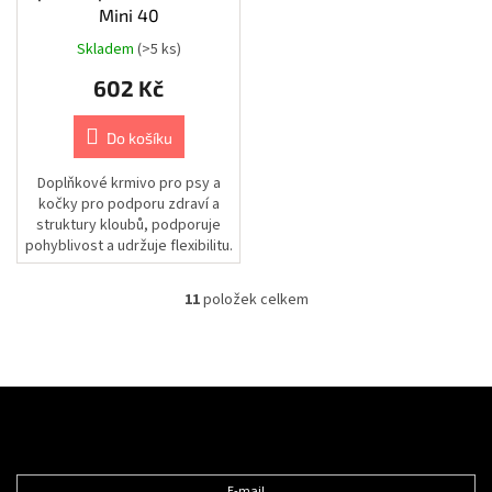
Mini 40
Kamery
|
Příslušenství
Skladem
(>5 ks)
|
Racky
602 Kč
a
skříňky
|
-
Do košíku
AIPA
Doplňkové krmivo pro psy a
Kamery
kočky pro podporu zdraví a
|
struktury kloubů, podporuje
Příslušenství
|
pohyblivost a udržuje flexibilitu.
Racky
Doporučeno pro psy a...
a
skříňky
11
položek celkem
O
v
Kamery
l
|
Příslušenství
á
d
Z
Kamery
a
á
|
c
Příslušenství
Odebírat newsletter
p
í
|
a
Montážní
p
nástavce
E-mail