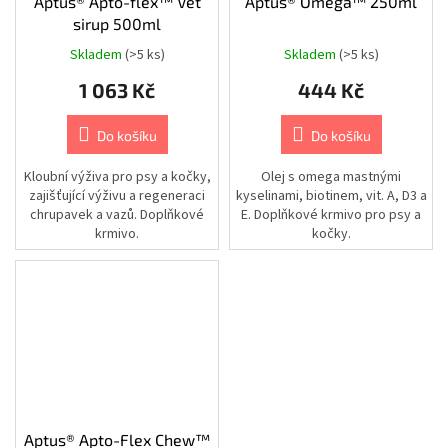
Aptus® Apto-flex™ Vet
Aptus® Omega™ 250ml
sirup 500ml
Chovatelské
potřeby
Skladem
(>5 ks)
Skladem
(>5 ks)
|
Psi
1 063 Kč
444 Kč
|
Výbava
na
léto
Do košíku
Do košíku
|
Bazény
Kloubní výživa pro psy a kočky,
Olej s omega mastnými
zajišťující výživu a regeneraci
kyselinami, biotinem, vit. A, D3 a
Kamery
|
chrupavek a vazů. Doplňkové
E. Doplňkové krmivo pro psy a
Autonomní
krmivo.
kočky.
přístupové
systémy
Kamery
|
Příslušenství
|
Montážní
nástavce
a
držáky
|
AIPA
Aptus® Apto-Flex Chew™