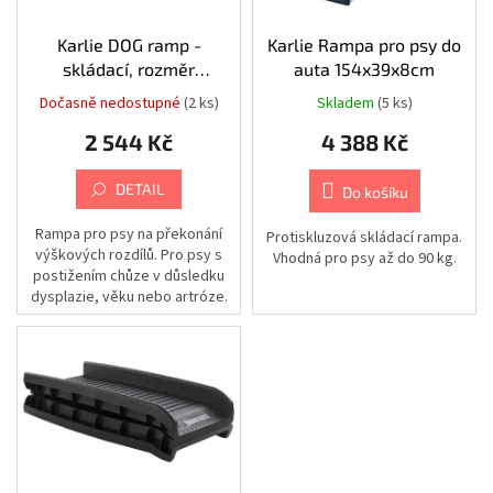
Chovatelské
ů
potřeby
o
|
d
Karlie DOG ramp -
Karlie Rampa pro psy do
Psi
|
u
skládací, rozměr
auta 154x39x8cm
Vodítka
k
120x30x6cm
|
Dočasně nedostupné
(2 ks)
Skladem
(5 ks)
Nastavitelná
t
2 544 Kč
4 388 Kč
ů
Chovatelské
potřeby
|
DETAIL
Do košíku
Psi
|
Vodítka
Rampa pro psy na překonání
Protiskluzová skládací rampa.
|
výškových rozdílů. Pro psy s
Vhodná pro psy až do 90 kg.
Příslušenství
postižením chůze v důsledku
k
vodítkům
dysplazie, věku nebo artróze.
|
Skládání: velmi snadné...
Obaly
Chovatelské
potřeby
|
Psi
|
Vodítka
|
Samonavíjecí