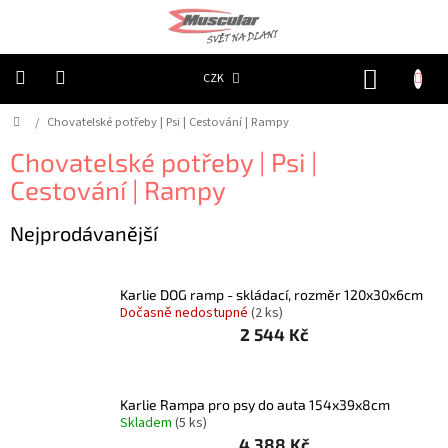
Přejít
na
obsah
NÁKUP
CZK
KOŠÍK
Domů
/
Chovatelské potřeby | Psi | Cestování | Rampy
Chovatelské
potřeby
|
Chovatelské potřeby | Psi |
Psi
|
Cestování | Rampy
Obojky
|
Reflexní
Nejprodávanější
Chovatelské
potřeby
|
Karlie DOG ramp - skládací, rozměr 120x30x6cm
Psi
Dočasně nedostupné
(2 ks)
|
Oblečky
2 544 Kč
|
Reflexní
šátky
Karlie Rampa pro psy do auta 154x39x8cm
Chovatelské
Skladem
(5 ks)
potřeby
|
4 388 Kč