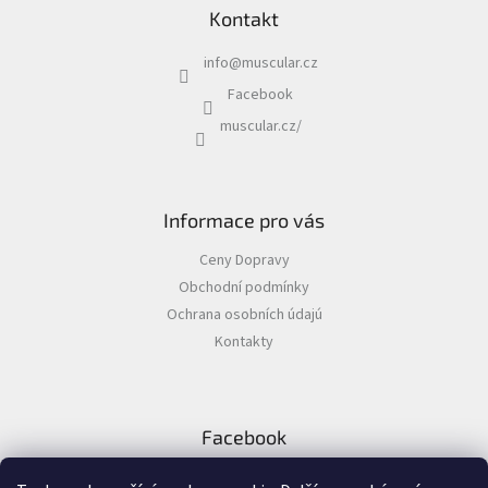
Chovatelské
Kontakt
potřeby
|
Psi
info
@
muscular.cz
|
Vodítka
|
Facebook
Nastavitelná
muscular.cz/
Chovatelské
potřeby
|
Psi
|
Informace pro vás
Vodítka
|
Příslušenství
Ceny Dopravy
k
Obchodní podmínky
vodítkům
|
Ochrana osobních údajú
Obaly
Kontakty
Chovatelské
potřeby
|
Psi
|
Facebook
Vodítka
|
Samonavíjecí