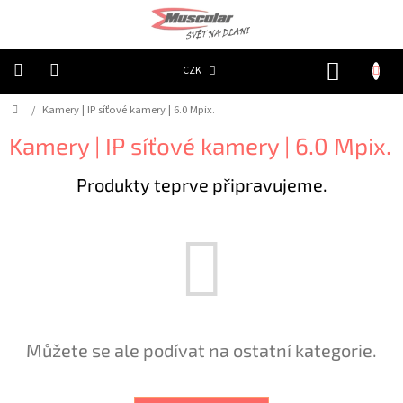
Přejít
na
obsah
NÁKUP
CZK
KOŠÍK
Domů
/
Kamery | IP síťové kamery | 6.0 Mpix.
Chovatelské
potřeby
|
Kamery | IP síťové kamery | 6.0 Mpix.
Psi
|
Obojky
Produkty teprve připravujeme.
|
Reflexní
Chovatelské
potřeby
|
Psi
|
Oblečky
|
Reflexní
šátky
Můžete se ale podívat na ostatní kategorie.
Chovatelské
potřeby
|