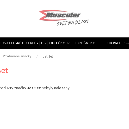
HOVATELSKÉ POTŘEBY | PSI | OBLEČKY | REFLEXNÍ ŠÁTKY
CHOVATELSKÉ
TVÁŘENÍ VLHKOSTI, VENTILACE, FILTRY | MLHOVAČE A ROSÍCÍ ZAŘÍZENÍ
ů
Prodávané značky
Jet Set
Set
rodukty značky
Jet Set
nebyly nalezeny...