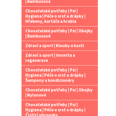
| Bambusová
Chovatelské potřeby | Psi |
Hygiena | Péče o srst a drápky |
Hřebeny, kartáče a hrabla
Chovatelské potřeby | Psi | Obojky
| Bambusové
Zdraví a sport | Klouby a kosti
Zdraví a sport | Imunita a
regenerace
Chovatelské potřeby | Psi |
Hygiena | Péče o srst a drápky |
Šampony a kondicionéry
Chovatelské potřeby | Psi | Obojky
| Nylonové
Chovatelské potřeby | Psi |
Hygiena | Péče o srst a drápky |
Čistící ubrousky