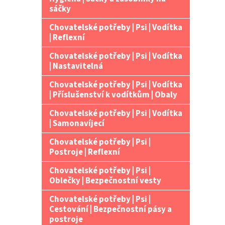
n
sáčky
e
Chovatelské potřeby | Psi | Vodítka
l
| Reflexní
Chovatelské potřeby | Psi | Vodítka
| Nastavitelná
Chovatelské potřeby | Psi | Vodítka
| Příslušenství k vodítkům | Obaly
Chovatelské potřeby | Psi | Vodítka
| Samonavíjecí
Chovatelské potřeby | Psi |
Postroje | Reflexní
Chovatelské potřeby | Psi |
Oblečky | Bezpečnostní vesty
Chovatelské potřeby | Psi |
Cestování | Bezpečnostní pásy a
postroje