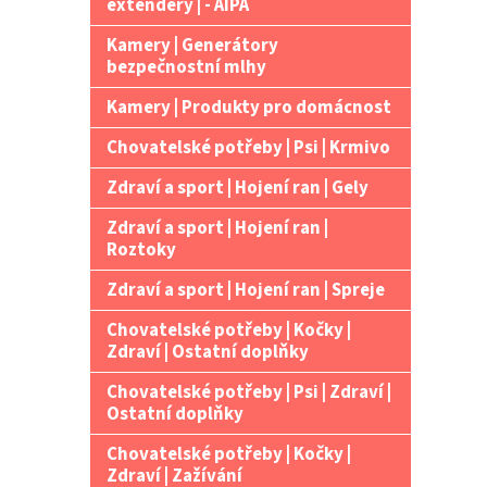
extendery | - AIPA
Kamery | Generátory
bezpečnostní mlhy
Kamery | Produkty pro domácnost
Chovatelské potřeby | Psi | Krmivo
Zdraví a sport | Hojení ran | Gely
Zdraví a sport | Hojení ran |
Roztoky
Zdraví a sport | Hojení ran | Spreje
Chovatelské potřeby | Kočky |
Zdraví | Ostatní doplňky
Chovatelské potřeby | Psi | Zdraví |
Ostatní doplňky
Chovatelské potřeby | Kočky |
Zdraví | Zažívání