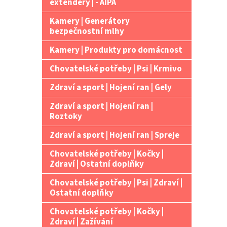
extendery | - AIPA
Kamery | Generátory
bezpečnostní mlhy
Kamery | Produkty pro domácnost
Chovatelské potřeby | Psi | Krmivo
Zdraví a sport | Hojení ran | Gely
Zdraví a sport | Hojení ran |
Roztoky
Zdraví a sport | Hojení ran | Spreje
Chovatelské potřeby | Kočky |
Zdraví | Ostatní doplňky
Chovatelské potřeby | Psi | Zdraví |
Ostatní doplňky
Chovatelské potřeby | Kočky |
Zdraví | Zažívání