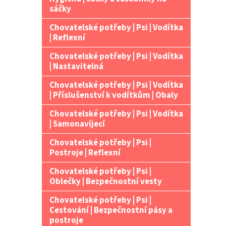
n
sáčky
e
Chovatelské potřeby | Psi | Vodítka
l
| Reflexní
Chovatelské potřeby | Psi | Vodítka
| Nastavitelná
Chovatelské potřeby | Psi | Vodítka
| Příslušenství k vodítkům | Obaly
Chovatelské potřeby | Psi | Vodítka
| Samonavíjecí
Chovatelské potřeby | Psi |
Postroje | Reflexní
Chovatelské potřeby | Psi |
Oblečky | Bezpečnostní vesty
Chovatelské potřeby | Psi |
Cestování | Bezpečnostní pásy a
postroje