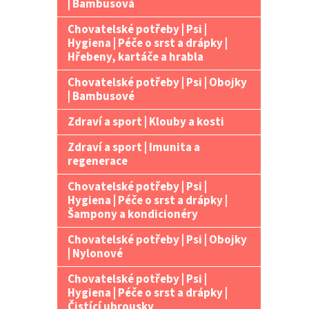
| Bambusová
Chovatelské potřeby | Psi |
Hygiena | Péče o srst a drápky |
Hřebeny, kartáče a hrabla
Chovatelské potřeby | Psi | Obojky
| Bambusové
Zdraví a sport | Klouby a kosti
Zdraví a sport | Imunita a
regenerace
Chovatelské potřeby | Psi |
Hygiena | Péče o srst a drápky |
Šampony a kondicionéry
Chovatelské potřeby | Psi | Obojky
| Nylonové
Chovatelské potřeby | Psi |
Hygiena | Péče o srst a drápky |
Čistící ubrousky