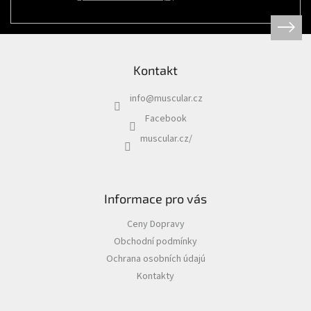
Psi
|
Obojky
|
Martingale
obojky
Kontakt
Chovatelské
potřeby
info
@
muscular.cz
|
Psi
Facebook
|
Hygiena
muscular.cz/
|
Sáčky
a
zásobníky
na
sáčky
Informace pro vás
Chovatelské
Ceny Dopravy
potřeby
|
Obchodní podmínky
Psi
|
Ochrana osobních údajú
Vodítka
|
Kontakty
Reflexní