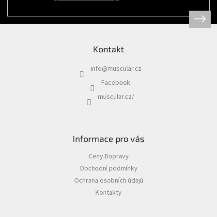
Psi
|
Obojky
|
Martingale
obojky
Kontakt
Chovatelské
potřeby
info
@
muscular.cz
|
Psi
Facebook
|
Hygiena
muscular.cz/
|
Sáčky
a
zásobníky
na
sáčky
Informace pro vás
Chovatelské
Ceny Dopravy
potřeby
|
Obchodní podmínky
Psi
|
Ochrana osobních údajú
Vodítka
|
Kontakty
Reflexní