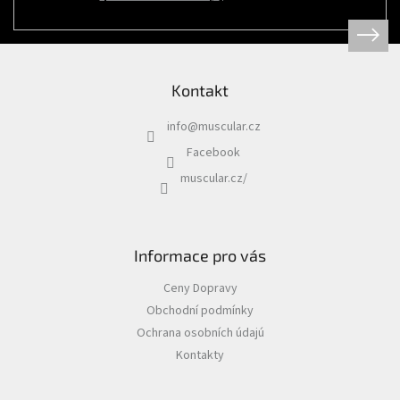
Psi
|
Obojky
|
Martingale
obojky
Kontakt
Chovatelské
potřeby
info
@
muscular.cz
|
Psi
Facebook
|
Hygiena
muscular.cz/
|
Sáčky
a
zásobníky
na
sáčky
Informace pro vás
Chovatelské
Ceny Dopravy
potřeby
|
Obchodní podmínky
Psi
|
Ochrana osobních údajú
Vodítka
|
Kontakty
Reflexní