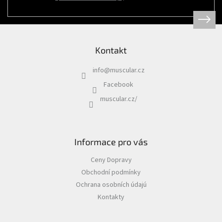
Psi
|
Obojky
|
Martingale
obojky
Kontakt
Chovatelské
potřeby
info
@
muscular.cz
|
Psi
Facebook
|
Hygiena
muscular.cz/
|
Sáčky
a
zásobníky
na
sáčky
Informace pro vás
Chovatelské
Ceny Dopravy
potřeby
|
Obchodní podmínky
Psi
|
Ochrana osobních údajú
Vodítka
|
Kontakty
Reflexní