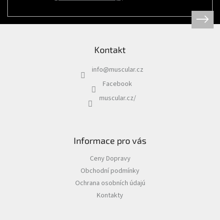
Psi
|
Obojky
|
Martingale
obojky
Kontakt
Chovatelské
potřeby
info
@
muscular.cz
|
Psi
Facebook
|
Hygiena
muscular.cz/
|
Sáčky
a
zásobníky
na
sáčky
Informace pro vás
Chovatelské
Ceny Dopravy
potřeby
|
Obchodní podmínky
Psi
|
Ochrana osobních údajú
Vodítka
|
Kontakty
Reflexní