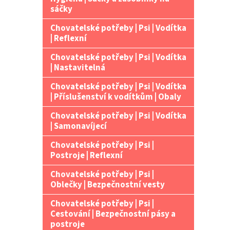
n
sáčky
e
Chovatelské potřeby | Psi | Vodítka
l
| Reflexní
Chovatelské potřeby | Psi | Vodítka
| Nastavitelná
Chovatelské potřeby | Psi | Vodítka
| Příslušenství k vodítkům | Obaly
Chovatelské potřeby | Psi | Vodítka
| Samonavíjecí
Chovatelské potřeby | Psi |
Postroje | Reflexní
Chovatelské potřeby | Psi |
Oblečky | Bezpečnostní vesty
Chovatelské potřeby | Psi |
Cestování | Bezpečnostní pásy a
postroje