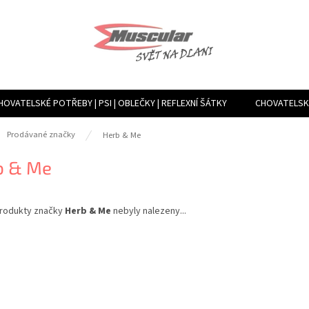
HOVATELSKÉ POTŘEBY | PSI | OBLEČKY | REFLEXNÍ ŠÁTKY
CHOVATELSKÉ
TVÁŘENÍ VLHKOSTI, VENTILACE, FILTRY | MLHOVAČE A ROSÍCÍ ZAŘÍZENÍ
ů
Prodávané značky
Herb & Me
b & Me
rodukty značky
Herb & Me
nebyly nalezeny...