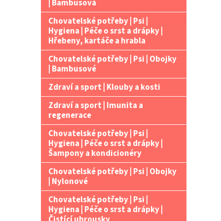
| Bambusová
Chovatelské potřeby | Psi |
Hygiena | Péče o srst a drápky |
Hřebeny, kartáče a hrabla
Chovatelské potřeby | Psi | Obojky
| Bambusové
Zdraví a sport | Klouby a kosti
Zdraví a sport | Imunita a
regenerace
Chovatelské potřeby | Psi |
Hygiena | Péče o srst a drápky |
Šampony a kondicionéry
Chovatelské potřeby | Psi | Obojky
| Nylonové
Chovatelské potřeby | Psi |
Hygiena | Péče o srst a drápky |
Čistící ubrousky