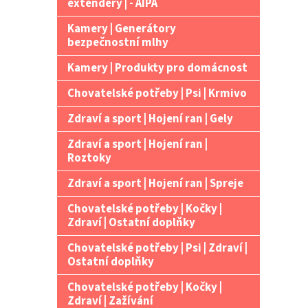
extendery | - AIPA
Kamery | Generátory
bezpečnostní mlhy
Kamery | Produkty pro domácnost
Chovatelské potřeby | Psi | Krmivo
Zdraví a sport | Hojení ran | Gely
Zdraví a sport | Hojení ran |
Roztoky
Zdraví a sport | Hojení ran | Spreje
Chovatelské potřeby | Kočky |
Zdraví | Ostatní doplňky
Chovatelské potřeby | Psi | Zdraví |
Ostatní doplňky
Chovatelské potřeby | Kočky |
Zdraví | Zažívání