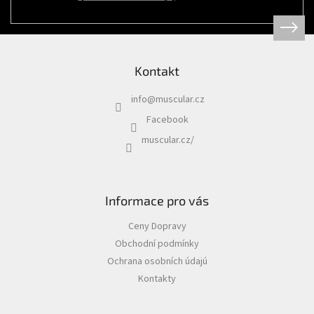
Psi
|
Obojky
|
Martingale
obojky
Kontakt
Chovatelské
potřeby
info
@
muscular.cz
|
Psi
Facebook
|
Hygiena
muscular.cz/
|
Sáčky
a
zásobníky
na
sáčky
Informace pro vás
Chovatelské
Ceny Dopravy
potřeby
|
Obchodní podmínky
Psi
|
Ochrana osobních údajú
Vodítka
|
Kontakty
Reflexní