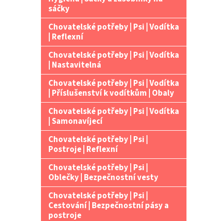
n
sáčky
e
Chovatelské potřeby | Psi | Vodítka
l
| Reflexní
Chovatelské potřeby | Psi | Vodítka
| Nastavitelná
Chovatelské potřeby | Psi | Vodítka
| Příslušenství k vodítkům | Obaly
Chovatelské potřeby | Psi | Vodítka
| Samonavíjecí
Chovatelské potřeby | Psi |
Postroje | Reflexní
Chovatelské potřeby | Psi |
Oblečky | Bezpečnostní vesty
Chovatelské potřeby | Psi |
Cestování | Bezpečnostní pásy a
postroje