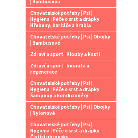
| Bambusová
Chovatelské potřeby | Psi |
Hygiena | Péče o srst a drápky |
Hřebeny, kartáče a hrabla
Chovatelské potřeby | Psi | Obojky
| Bambusové
Zdraví a sport | Klouby a kosti
Zdraví a sport | Imunita a
regenerace
Chovatelské potřeby | Psi |
Hygiena | Péče o srst a drápky |
Šampony a kondicionéry
Chovatelské potřeby | Psi | Obojky
| Nylonové
Chovatelské potřeby | Psi |
Hygiena | Péče o srst a drápky |
Čistící ubrousky