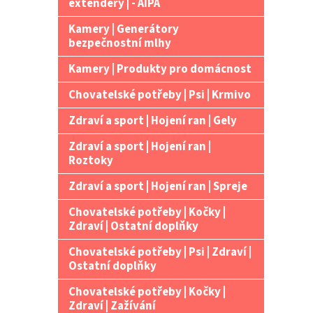
extendery | - AIPA
Kamery | Generátory
bezpečnostní mlhy
Kamery | Produkty pro domácnost
Chovatelské potřeby | Psi | Krmivo
Zdraví a sport | Hojení ran | Gely
Zdraví a sport | Hojení ran |
Roztoky
Zdraví a sport | Hojení ran | Spreje
Chovatelské potřeby | Kočky |
Zdraví | Ostatní doplňky
Chovatelské potřeby | Psi | Zdraví |
Ostatní doplňky
Chovatelské potřeby | Kočky |
Zdraví | Zažívání