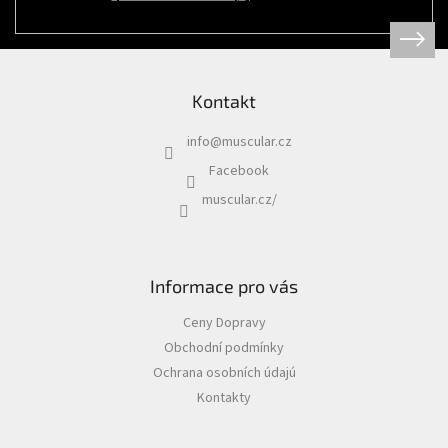
Psi
|
Obojky
|
Martingale
obojky
Kontakt
Chovatelské
potřeby
info
@
muscular.cz
|
Psi
Facebook
|
Hygiena
muscular.cz/
|
Sáčky
a
zásobníky
na
sáčky
Informace pro vás
Chovatelské
Ceny Dopravy
potřeby
|
Obchodní podmínky
Psi
|
Ochrana osobních údajú
Vodítka
|
Kontakty
Reflexní