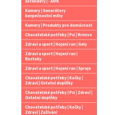
extendery | - AIPA
Kamery | Generátory
bezpečnostní mlhy
Kamery | Produkty pro domácnost
Chovatelské potřeby | Psi | Krmivo
Zdraví a sport | Hojení ran | Gely
Zdraví a sport | Hojení ran |
Roztoky
Zdraví a sport | Hojení ran | Spreje
Chovatelské potřeby | Kočky |
Zdraví | Ostatní doplňky
Chovatelské potřeby | Psi | Zdraví |
Ostatní doplňky
Chovatelské potřeby | Kočky |
Zdraví | Zažívání