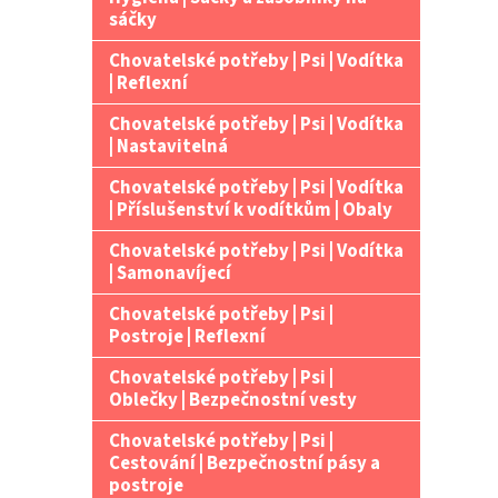
n
sáčky
e
Chovatelské potřeby | Psi | Vodítka
l
| Reflexní
Chovatelské potřeby | Psi | Vodítka
| Nastavitelná
Chovatelské potřeby | Psi | Vodítka
| Příslušenství k vodítkům | Obaly
Chovatelské potřeby | Psi | Vodítka
| Samonavíjecí
Chovatelské potřeby | Psi |
Postroje | Reflexní
Chovatelské potřeby | Psi |
Oblečky | Bezpečnostní vesty
Chovatelské potřeby | Psi |
Cestování | Bezpečnostní pásy a
postroje