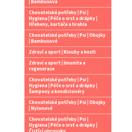
| Bambusová
Chovatelské potřeby | Psi |
Hygiena | Péče o srst a drápky |
Hřebeny, kartáče a hrabla
Chovatelské potřeby | Psi | Obojky
| Bambusové
Zdraví a sport | Klouby a kosti
Zdraví a sport | Imunita a
regenerace
Chovatelské potřeby | Psi |
Hygiena | Péče o srst a drápky |
Šampony a kondicionéry
Chovatelské potřeby | Psi | Obojky
| Nylonové
Chovatelské potřeby | Psi |
Hygiena | Péče o srst a drápky |
Čistící ubrousky