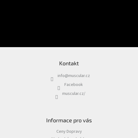
Psi
|
Obojky
Souhlasím
se
zpracováním osobních údajů
pro dokončení
|
aktuálního kroku.
Martingale
obojky
PŘIHLÁSIT SE
Chovatelské
potřeby
|
Psi
|
Hygiena
|
Kontakt
Sáčky
a
zásobníky
info
@
muscular.cz
na
sáčky
Facebook
muscular.cz/
Chovatelské
potřeby
|
Psi
|
Vodítka
Informace pro vás
|
Reflexní
Ceny Dopravy