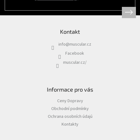
Psi
|
Obojky
|
Martingale
obojky
Kontakt
Chovatelské
potřeby
info
@
muscular.cz
|
Psi
Facebook
|
Hygiena
muscular.cz/
|
Sáčky
a
zásobníky
na
sáčky
Informace pro vás
Chovatelské
Ceny Dopravy
potřeby
|
Obchodní podmínky
Psi
|
Ochrana osobních údajú
Vodítka
|
Kontakty
Reflexní