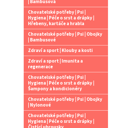
| Bambusová
Chovatelské potřeby | Psi |
Hygiena | Péče o srst a drápky |
Hřebeny, kartáče a hrabla
Chovatelské potřeby | Psi | Obojky
| Bambusové
Zdraví a sport | Klouby a kosti
Zdraví a sport | Imunita a
regenerace
Chovatelské potřeby | Psi |
Hygiena | Péče o srst a drápky |
Šampony a kondicionéry
Chovatelské potřeby | Psi | Obojky
| Nylonové
Chovatelské potřeby | Psi |
Hygiena | Péče o srst a drápky |
Čistící ubrousky