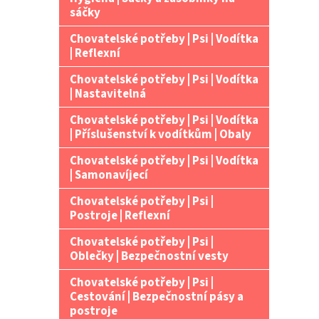
n
sáčky
e
Chovatelské potřeby | Psi | Vodítka
l
| Reflexní
Chovatelské potřeby | Psi | Vodítka
| Nastavitelná
Chovatelské potřeby | Psi | Vodítka
| Příslušenství k vodítkům | Obaly
Chovatelské potřeby | Psi | Vodítka
| Samonavíjecí
Chovatelské potřeby | Psi |
Postroje | Reflexní
Chovatelské potřeby | Psi |
Oblečky | Bezpečnostní vesty
Chovatelské potřeby | Psi |
Cestování | Bezpečnostní pásy a
postroje