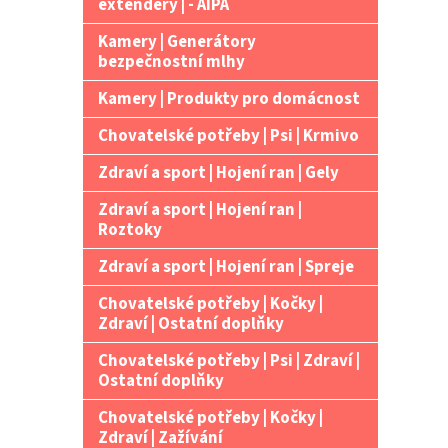
extendery | - AIPA
Kamery | Generátory
bezpečnostní mlhy
Kamery | Produkty pro domácnost
Chovatelské potřeby | Psi | Krmivo
Zdraví a sport | Hojení ran | Gely
Zdraví a sport | Hojení ran |
Roztoky
Zdraví a sport | Hojení ran | Spreje
Chovatelské potřeby | Kočky |
Zdraví | Ostatní doplňky
Chovatelské potřeby | Psi | Zdraví |
Ostatní doplňky
Chovatelské potřeby | Kočky |
Zdraví | Zažívání