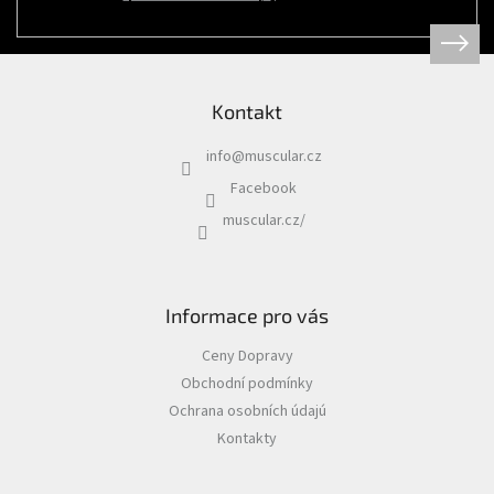
Psi
|
Obojky
|
Martingale
obojky
Kontakt
Chovatelské
potřeby
info
@
muscular.cz
|
Psi
Facebook
|
Hygiena
muscular.cz/
|
Sáčky
a
zásobníky
na
sáčky
Informace pro vás
Chovatelské
Ceny Dopravy
potřeby
|
Obchodní podmínky
Psi
|
Ochrana osobních údajú
Vodítka
|
Kontakty
Reflexní