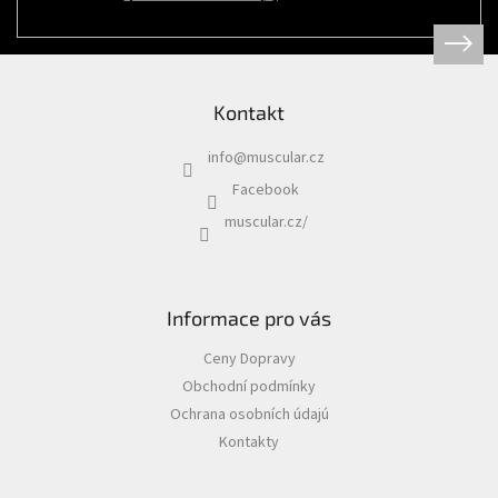
Psi
|
Obojky
|
Martingale
obojky
Kontakt
Chovatelské
potřeby
info
@
muscular.cz
|
Psi
Facebook
|
Hygiena
muscular.cz/
|
Sáčky
a
zásobníky
na
sáčky
Informace pro vás
Chovatelské
Ceny Dopravy
potřeby
|
Obchodní podmínky
Psi
|
Ochrana osobních údajú
Vodítka
|
Kontakty
Reflexní