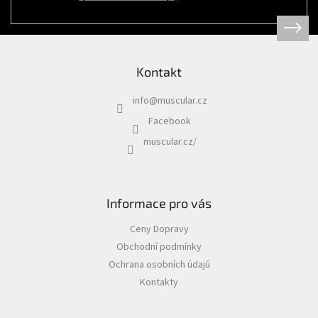
Psi
|
Obojky
|
Martingale
obojky
Kontakt
Chovatelské
potřeby
info
@
muscular.cz
|
Psi
Facebook
|
Hygiena
muscular.cz/
|
Sáčky
a
zásobníky
na
sáčky
Informace pro vás
Chovatelské
Ceny Dopravy
potřeby
|
Obchodní podmínky
Psi
|
Ochrana osobních údajú
Vodítka
|
Kontakty
Reflexní