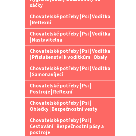
n
sáčky
e
Chovatelské potřeby | Psi | Vodítka
l
| Reflexní
Chovatelské potřeby | Psi | Vodítka
| Nastavitelná
Chovatelské potřeby | Psi | Vodítka
| Příslušenství k vodítkům | Obaly
Chovatelské potřeby | Psi | Vodítka
| Samonavíjecí
Chovatelské potřeby | Psi |
Postroje | Reflexní
Chovatelské potřeby | Psi |
Oblečky | Bezpečnostní vesty
Chovatelské potřeby | Psi |
Cestování | Bezpečnostní pásy a
postroje