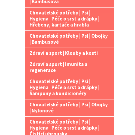
| Bambusová
Chovatelské potřeby | Psi |
Hygiena | Péče o srst a drápky |
Hřebeny, kartáče a hrabla
Chovatelské potřeby | Psi | Obojky
| Bambusové
Zdraví a sport | Klouby a kosti
Zdraví a sport | Imunita a
regenerace
Chovatelské potřeby | Psi |
Hygiena | Péče o srst a drápky |
Šampony a kondicionéry
Chovatelské potřeby | Psi | Obojky
| Nylonové
Chovatelské potřeby | Psi |
Hygiena | Péče o srst a drápky |
Čistící ubrousky