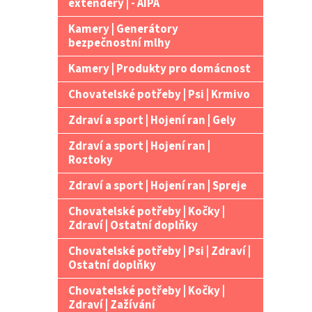
extendery | - AIPA
Kamery | Generátory
bezpečnostní mlhy
Kamery | Produkty pro domácnost
Chovatelské potřeby | Psi | Krmivo
Zdraví a sport | Hojení ran | Gely
Zdraví a sport | Hojení ran |
Roztoky
Zdraví a sport | Hojení ran | Spreje
Chovatelské potřeby | Kočky |
Zdraví | Ostatní doplňky
Chovatelské potřeby | Psi | Zdraví |
Ostatní doplňky
Chovatelské potřeby | Kočky |
Zdraví | Zažívání