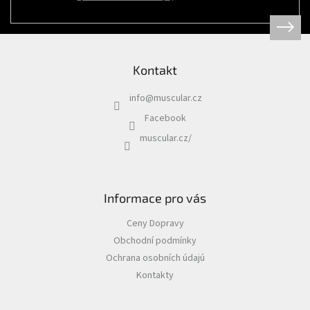
Psi
|
Obojky
|
Martingale
obojky
Kontakt
Chovatelské
potřeby
info
@
muscular.cz
|
Psi
Facebook
|
Hygiena
muscular.cz/
|
Sáčky
a
zásobníky
na
sáčky
Informace pro vás
Chovatelské
Ceny Dopravy
potřeby
|
Obchodní podmínky
Psi
|
Ochrana osobních údajú
Vodítka
|
Kontakty
Reflexní