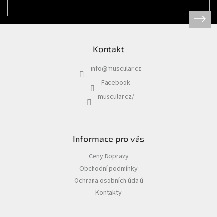
Psi
|
Obojky
|
Martingale
obojky
Kontakt
Chovatelské
potřeby
info
@
muscular.cz
|
Psi
Facebook
|
Hygiena
muscular.cz/
|
Sáčky
a
zásobníky
na
sáčky
Informace pro vás
Chovatelské
Ceny Dopravy
potřeby
|
Obchodní podmínky
Psi
|
Ochrana osobních údajú
Vodítka
|
Kontakty
Reflexní