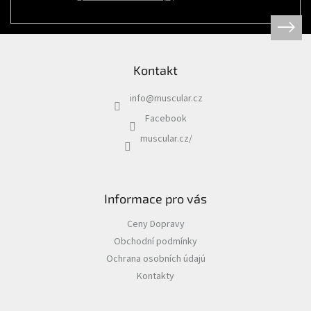
Psi
|
Obojky
|
Martingale
obojky
Kontakt
Chovatelské
potřeby
info
@
muscular.cz
|
Psi
Facebook
|
Hygiena
muscular.cz/
|
Sáčky
a
zásobníky
na
sáčky
Informace pro vás
Chovatelské
Ceny Dopravy
potřeby
|
Obchodní podmínky
Psi
|
Ochrana osobních údajú
Vodítka
|
Kontakty
Reflexní