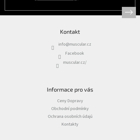
Psi
|
Obojky
|
Martingale
obojky
Kontakt
Chovatelské
potřeby
info
@
muscular.cz
|
Psi
Facebook
|
Hygiena
muscular.cz/
|
Sáčky
a
zásobníky
na
sáčky
Informace pro vás
Chovatelské
Ceny Dopravy
potřeby
|
Obchodní podmínky
Psi
|
Ochrana osobních údajú
Vodítka
|
Kontakty
Reflexní