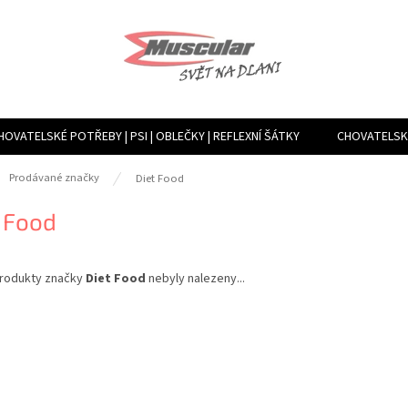
HOVATELSKÉ POTŘEBY | PSI | OBLEČKY | REFLEXNÍ ŠÁTKY
CHOVATELSKÉ
TVÁŘENÍ VLHKOSTI, VENTILACE, FILTRY | MLHOVAČE A ROSÍCÍ ZAŘÍZENÍ
ů
Prodávané značky
Diet Food
 Food
rodukty značky
Diet Food
nebyly nalezeny...