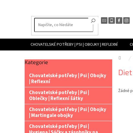
Přejít
na
obsah
CHOVATELSKÉ POTŘEBY | PSI | OBOJKY | REFLEXNÍ
C
CHOVATELSKÉ POTŘEBY | TERARISTIKA | PŘÍSTROJE PRO VY
Dom
Přeskočit
Kategorie
P
kategorie
Diet
o
Chovatelské potřeby | Psi | Obojky
s
| Reflexní
t
Žádné p
r
Chovatelské potřeby | Psi |
a
Oblečky | Reflexní šátky
n
Chovatelské potřeby | Psi | Obojky
n
| Martingale obojky
í
p
Chovatelské potřeby | Psi |
a
Hygiena | Sáčky a zásobníky na