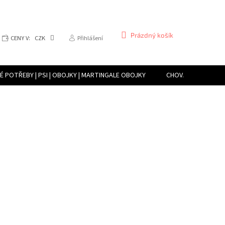
NÁKUPNÍ
Prázdný košík
CENY V:
CZK
Přihlášení
KOŠÍK
 POTŘEBY | PSI | OBOJKY | MARTINGALE OBOJKY
CHOVATELSKÉ POTŘE
CHOVATELSKÉ POTŘEBY | TERARISTIKA | PŘÍSTROJE PRO VYTVÁŘENÍ VLHK